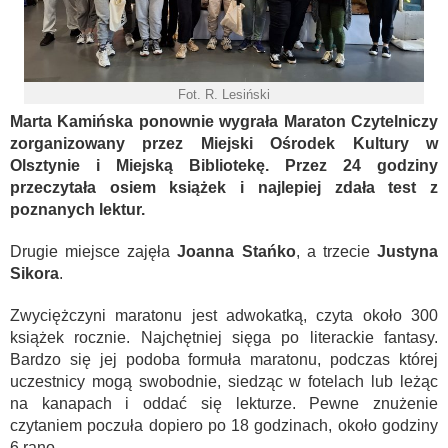
Fot. R. Lesiński
Marta Kamińska ponownie wygrała Maraton Czytelniczy
zorganizowany przez Miejski Ośrodek Kultury w
Olsztynie i Miejską Bibliotekę. Przez 24 godziny
przeczytała osiem książek i najlepiej zdała test z
poznanych lektur.
Drugie miejsce zajęła
Joanna Stańko
, a trzecie
Justyna
Sikora
.
Zwyciężczyni maratonu jest adwokatką, czyta około 300
książek rocznie. Najchętniej sięga po literackie fantasy.
Bardzo się jej podoba formuła maratonu, podczas której
uczestnicy mogą swobodnie, siedząc w fotelach lub leżąc
na kanapach i oddać się lekturze. Pewne znużenie
czytaniem poczuła dopiero po 18 godzinach, około godziny
6 rano.