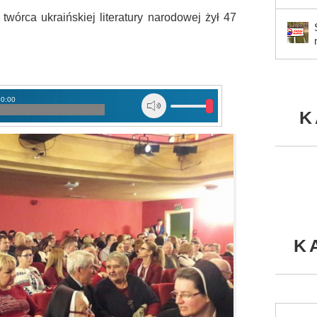
twórca ukraińskiej literatury narodowej żył 47
00:00
K
K