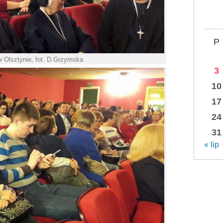
P
 Olsztynie, fot. D.Grzymska
3
10
17
24
31
« lip