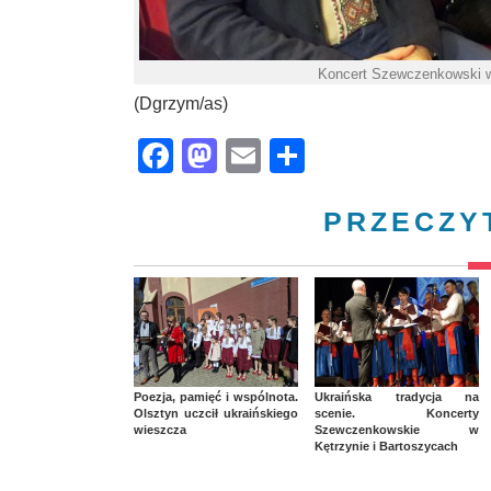
Koncert Szewczenkowski w
(Dgrzym/as)
Facebook
Mastodon
Email
Share
PRZECZY
Poezja, pamięć i wspólnota.
Ukraińska tradycja na
Olsztyn uczcił ukraińskiego
scenie. Koncerty
wieszcza
Szewczenkowskie w
Kętrzynie i Bartoszycach