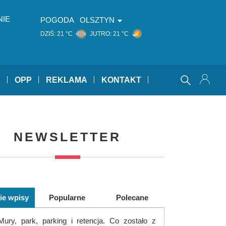
NIE
POGODA
OLSZTYN
DZIŚ:
21 °C
JUTRO:
21 °C
Y
OPP
REKLAMA
KONTAKT
NEWSLETTER
ie wpisy
Popularne
Polecane
Mury, park, parking i retencja. Co zostało z