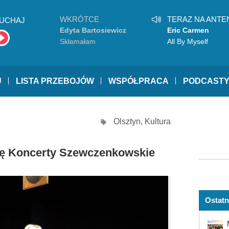
WKRÓTCE
TERAZ NA ANTE
UCHAJ
Edyta Bartosiewicz
Eric Carmen
Skłamałam
All By Myself
U
LISTA PRZEBOJÓW
WSPÓŁPRACA
PODCAST
Olsztyn
,
Kultura
ię Koncerty Szewczenkowskie
Ostatn