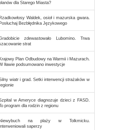
planów dla Starego Miasta?
Rzadkowłosy Waldek, osioł i mazurska gwara.
Posłuchaj Bezbłędnika Językowego
Gradobicie zdewastowało Lubomino. Trwa
szacowanie strat
Krajowy Plan Odbudowy na Warmii i Mazurach.
W Iławie podsumowano inwestycje
Silny wiatr i grad. Setki interwencji strażaków w
regionie
Szpital w Ameryce diagnozuje dzieci z FASD.
To program dla rodzin z regionu
Niewybuch na plaży w Tolkmicku.
Interweniowali saperzy