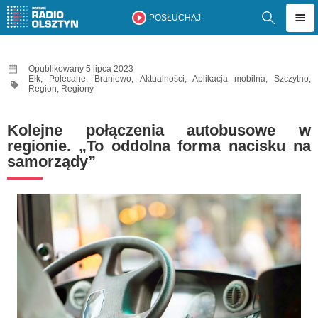
POSŁUCHAJ
Opublikowany 5 lipca 2023
Ełk
,
Polecane
,
Braniewo
,
Aktualności
,
Aplikacja mobilna
,
Szczytno
,
Region
,
Regiony
Kolejne połączenia autobusowe w
regionie. „To oddolna forma nacisku na
samorządy”