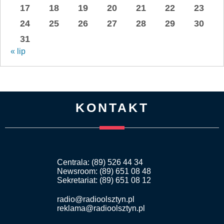
17
18
19
20
21
22
23
24
25
26
27
28
29
30
31
« lip
KONTAKT
Centrala: (89) 526 44 34
Newsroom: (89) 651 08 48
Sekretariat: (89) 651 08 12
radio@radioolsztyn.pl
reklama@radioolsztyn.pl