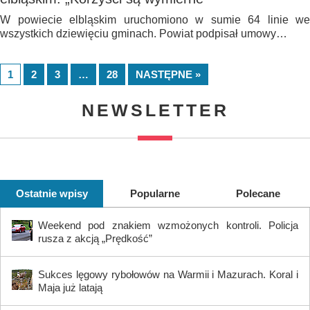
W powiecie elbląskim uruchomiono w sumie 64 linie we
wszystkich dziewięciu gminach. Powiat podpisał umowy…
1
2
3
…
28
NASTĘPNE »
NEWSLETTER
Ostatnie wpisy
Popularne
Polecane
Weekend pod znakiem wzmożonych kontroli. Policja
rusza z akcją „Prędkość”
Sukces lęgowy rybołowów na Warmii i Mazurach. Koral i
Maja już latają