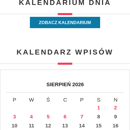
KALENDARIUM DNIA
ZOBACZ KALENDARIUM
KALENDARZ WPISÓW
SIERPIEŃ 2026
P
W
Ś
C
P
S
N
1
2
3
4
5
6
7
8
9
10
11
12
13
14
15
16