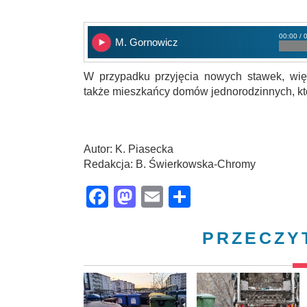
00:00 / 
M. Gornowicz
W przypadku przyjęcia nowych stawek, wię
także mieszkańcy domów jednorodzinnych, kt
Autor: K. Piasecka
Redakcja: B. Świerkowska-Chromy
Facebook
Mastodon
Email
Share
PRZECZY