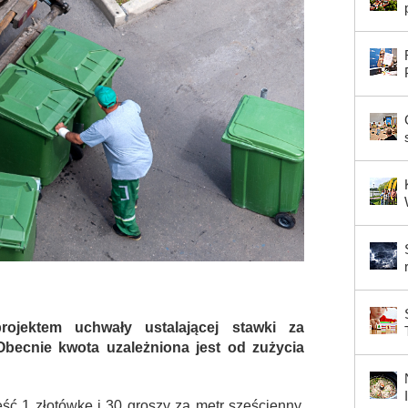
ojektem uchwały ustalającej stawki za
becnie kwota uzależniona jest od zużycia
ć 1 złotówkę i 30 groszy za metr sześcienny.