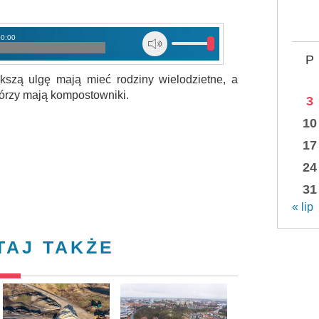
00:00
P
kszą ulgę mają mieć rodziny wielodzietne, a
órzy mają kompostowniki.
3
10
17
24
31
« lip
TAJ TAKŻE