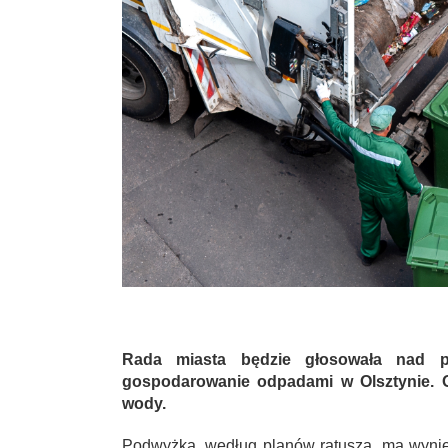
Rada miasta będzie głosowała nad pr
gospodarowanie odpadami w Olsztynie. O
wody.
Podwyżka, według planów ratusza, ma wynieś