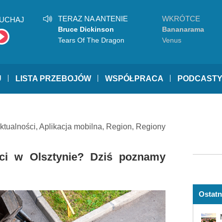
TERAZ NA ANTENIE
WKRÓTCE
UCHAJ
Bruce Dickinson
Bananarama
Tears Of The Dragon
Venus
U
LISTA PRZEBOJÓW
WSPÓŁPRACA
PODCAST
ktualności
,
Aplikacja mobilna
,
Region
,
Regiony
ci w Olsztynie? Dziś poznamy
Ostatn