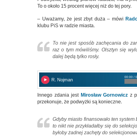
To o około 15 procent więcej niż do tej pory.
– Uważamy, że jest zbyt duża – mówi
Rado
klubu PiS w radzie miasta.
To nie jest sposób zachęcania do zam
raz o tym mówiliśmy. Olsztyn się wyl
dalej będą tylko rosły.
00:00 / 
R. Nojman
Innego zdania jest
Mirosław Gornowicz
z p
przekonuje, że podwyżki są konieczne.
Gdyby miasto finansowało ten system b
to nikt nie przykładałby się do selekc
byłoby żadnej zachęty do selekcjonow