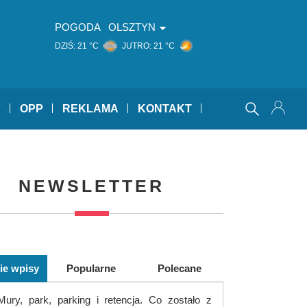
POGODA
OLSZTYN
DZIŚ:
21 °C
JUTRO:
21 °C
Y
OPP
REKLAMA
KONTAKT
NEWSLETTER
ie wpisy
Popularne
Polecane
Mury, park, parking i retencja. Co zostało z