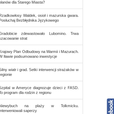
planów dla Starego Miasta?
Rzadkowłosy Waldek, osioł i mazurska gwara.
Posłuchaj Bezbłędnika Językowego
Gradobicie zdewastowało Lubomino. Trwa
szacowanie strat
Krajowy Plan Odbudowy na Warmii i Mazurach.
W Iławie podsumowano inwestycje
Silny wiatr i grad. Setki interwencji strażaków w
regionie
Szpital w Ameryce diagnozuje dzieci z FASD.
To program dla rodzin z regionu
Niewybuch na plaży w Tolkmicku.
Interweniowali saperzy