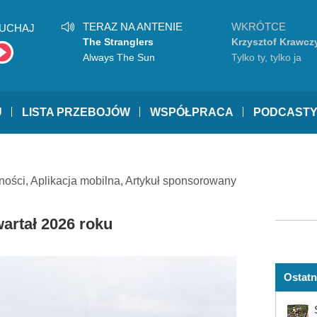
TERAZ NA ANTENIE
WKRÓTCE
UCHAJ
The Stranglers
Krzysztof Krawcz
Always The Sun
Tylko ty, tylko ja
U
LISTA PRZEBOJÓW
WSPÓŁPRACA
PODCAST
ności
,
Aplikacja mobilna
,
Artykuł sponsorowany
wartał 2026 roku
Ostatn