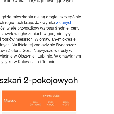
rtał do kwartału i 6,5% porównując z tym
gdzie mieszkania nie są drogie, szczególnie
ch regionach kraju. Jak wynika
z danych
niósł wiele przypadków wzrostu średniej ceny
 stawek w ogłoszeniach w górę nie były
 ośrodków miejskich. W omawianym okresie
nych. Na liście tej znalazły się Bydgoszcz,
aw i Zielona Góra. Najwyższe wzrosty w
łaśnie w Olsztynie i Lublinie. W omawianym
y tylko w Katowicach i Toruniu.