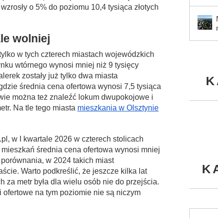
 wzrosły o 5% do poziomu 10,4 tysiąca złotych
le wolniej
tylko w tych czterech miastach wojewódzkich
ynku wtórnego wynosi mniej niż 9 tysięcy
lerek zostały już tylko dwa miasta
K
dzie średnia cena ofertowa wynosi 7,5 tysiąca
zowie można też znaleźć lokum dwupokojowe i
etr. Na tle tego miasta
mieszkania w Olsztynie
l, w I kwartale 2026 w czterech stolicach
 mieszkań średnia cena ofertowa wynosi mniej
a porównania, w 2024 takich miast
K
cie. Warto podkreślić, że jeszcze kilka lat
h za metr była dla wielu osób nie do przejścia.
 ofertowe na tym poziomie nie są niczym