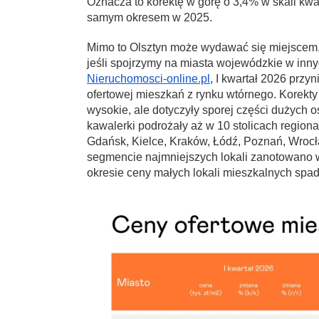
Oznacza to korektę w górę o 3,4% w skali kwa
samym okresem w 2025.
Mimo to Olsztyn może wydawać się miejscem, 
jeśli spojrzymy na miasta wojewódzkie w inny
Nieruchomosci-online.pl
, I kwartał 2026 przy
ofertowej mieszkań z rynku wtórnego. Korekty
wysokie, ale dotyczyły sporej części dużych
kawalerki podrożały aż w 10 stolicach regional
Gdańsk, Kielce, Kraków, Łódź, Poznań, Wrocł
segmencie najmniejszych lokali zanotowano w
okresie ceny małych lokali mieszkalnych spadł