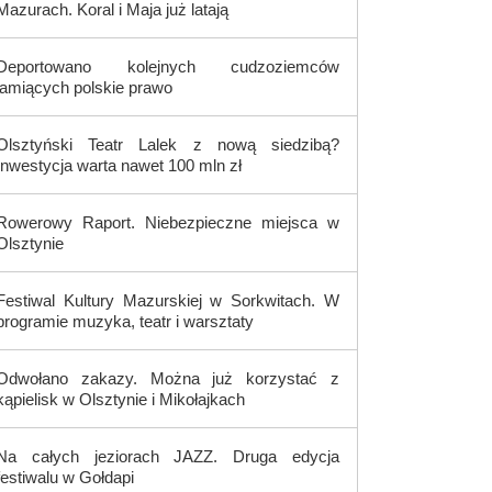
Mazurach. Koral i Maja już latają
Deportowano kolejnych cudzoziemców
łamiących polskie prawo
Olsztyński Teatr Lalek z nową siedzibą?
Inwestycja warta nawet 100 mln zł
Rowerowy Raport. Niebezpieczne miejsca w
Olsztynie
Festiwal Kultury Mazurskiej w Sorkwitach. W
programie muzyka, teatr i warsztaty
Odwołano zakazy. Można już korzystać z
kąpielisk w Olsztynie i Mikołajkach
Na całych jeziorach JAZZ. Druga edycja
festiwalu w Gołdapi