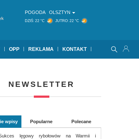
POGODA
OLSZTYN
yk
DZIŚ:
22 °C
JUTRO:
22 °C
Y
OPP
REKLAMA
KONTAKT
NEWSLETTER
ie wpisy
Popularne
Polecane
Sukces lęgowy rybołowów na Warmii i