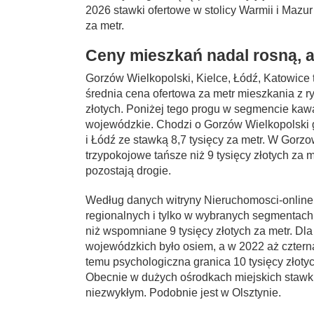
2026 stawki ofertowe w stolicy Warmii i Mazur
za metr.
Ceny mieszkań nadal rosną, a
Gorzów Wielkopolski, Kielce, Łódź, Katowice 
średnia cena ofertowa za metr mieszkania z r
złotych. Poniżej tego progu w segmencie kawa
wojewódzkie. Chodzi o Gorzów Wielkopolski g
i Łódź ze stawką 8,7 tysięcy za metr. W Gor
trzypokojowe tańsze niż 9 tysięcy złotych za m
pozostają drogie.
Według danych witryny Nieruchomosci-online.p
regionalnych i tylko w wybranych segmentach
niż wspomniane 9 tysięcy złotych za metr. Dl
wojewódzkich było osiem, a w 2022 aż czternaś
temu psychologiczna granica 10 tysięcy złotyc
Obecnie w dużych ośrodkach miejskich stawki
niezwykłym. Podobnie jest w Olsztynie.