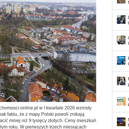
chomosci-online.pl w I kwartale 2026 wzrosty
ak faktu, że z mapy Polski powoli znikają
cić mniej niż 9 tysięcy złotych. Ceny mieszkań
szłym roku. W pierwszych trzech miesiącach