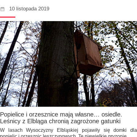
10 listopada 2019
Popielice i orzesznice mają własne… osiedle.
Leśnicy z Elbląga chronią zagrożone gatunki
W lasach Wysoczyzny Elbląskiej pojawiły się domki dla
popielic i orzesznic leszczynowych. Te niewielkie gryzonie…