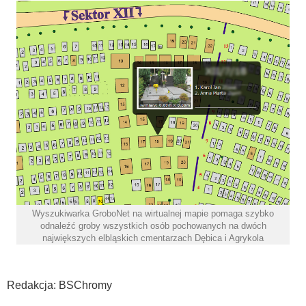
Wyszukiwarka GroboNet na wirtualnej mapie pomaga szybko
odnaleźć groby wszystkich osób pochowanych na dwóch
największych elbląskich cmentarzach Dębica i Agrykola
Redakcja: BSChromy