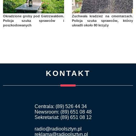
Okradzione groby pod Gietrzwałdem.
Zuchwała kradzież na cmentarzach.
Policja szuka sprawców i
Policja szuka sprawców, którzy
poszkodowanych
ukradli około 80 krzyży
KONTAKT
Centrala: (89) 526 44 34
Newsroom: (89) 651 08 48
Sekretariat: (89) 651 08 12
radio@radioolsztyn.pl
reklama@radioolsztyn.pl