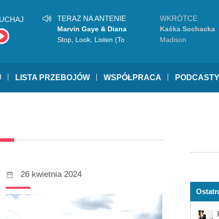
TERAZ NA ANTENIE
WKRÓTCE
UCHAJ
Marvin Gaye & Diana
Kaśka Sochacka
Ross
Stop, Look, Listen (To
Madison
Your Heart)
U
LISTA PRZEBOJÓW
WSPÓŁPRACA
PODCAST
26 kwietnia 2024
Ostatn