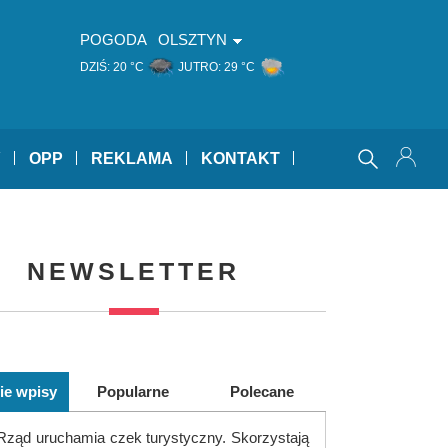
POGODA
OLSZTYN
DZIŚ:
20 °C
JUTRO:
29 °C
Y
OPP
REKLAMA
KONTAKT
NEWSLETTER
ie wpisy
Popularne
Polecane
Rząd uruchamia czek turystyczny. Skorzystają