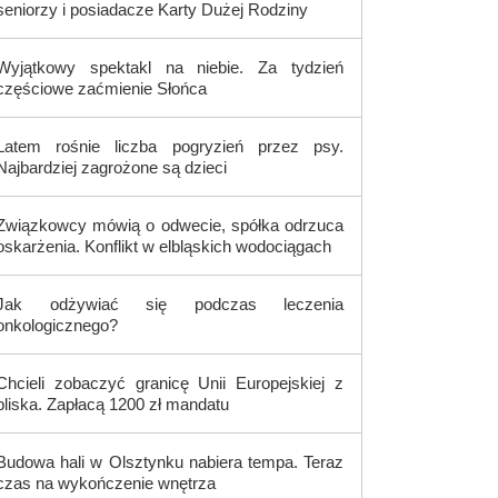
seniorzy i posiadacze Karty Dużej Rodziny
Wyjątkowy spektakl na niebie. Za tydzień
częściowe zaćmienie Słońca
Latem rośnie liczba pogryzień przez psy.
Najbardziej zagrożone są dzieci
Związkowcy mówią o odwecie, spółka odrzuca
oskarżenia. Konflikt w elbląskich wodociągach
Jak odżywiać się podczas leczenia
onkologicznego?
Chcieli zobaczyć granicę Unii Europejskiej z
bliska. Zapłacą 1200 zł mandatu
Budowa hali w Olsztynku nabiera tempa. Teraz
czas na wykończenie wnętrza