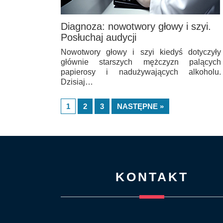
Diagnoza: nowotwory głowy i szyi.
Posłuchaj audycji
Nowotwory głowy i szyi kiedyś dotyczyły
głównie starszych mężczyzn palących
papierosy i nadużywających alkoholu.
Dzisiaj…
1
2
3
NASTĘPNE »
KONTAKT