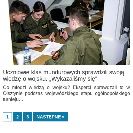
Uczniowie klas mundurowych sprawdzili swoją
wiedzę o wojsku. „Wykazaliśmy się”
Co młodzi wiedzą o wojsku? Eksperci sprawdzali to w
Olsztynie podczas wojewódzkiego etapu ogólnopolskiego
turnieju…
1
2
3
NASTĘPNE »