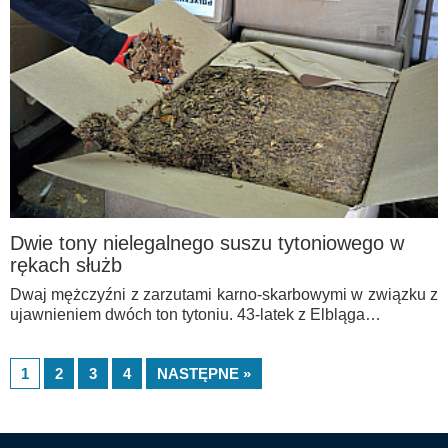
Dwie tony nielegalnego suszu tytoniowego w
rękach służb
Dwaj mężczyźni z zarzutami karno-skarbowymi w związku z
ujawnieniem dwóch ton tytoniu. 43-latek z Elbląga…
1
2
3
4
NASTĘPNE »