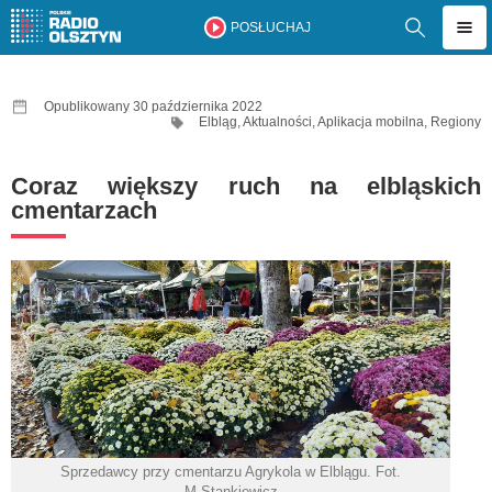
POSŁUCHAJ
Opublikowany 30 października 2022
Elbląg
,
Aktualności
,
Aplikacja mobilna
,
Regiony
Coraz większy ruch na elbląskich
cmentarzach
Sprzedawcy przy cmentarzu Agrykola w Elblągu. Fot.
M.Stankiewicz