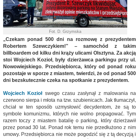
Fot. D. Grzymska
„Czekam ponad 500 dni na rozmowę z prezydentem
Robertem Szewczykiem!” – samochód z takim
billboardem od kilku dni krąży ulicami Olsztyna. Za akcją
stoi Wojciech Kozioł, były dzierżawca parkingu przy ul.
Nowowiejskiego. Przedsiębiorca, który od ponad roku
pozostaje w sporze z miastem, twierdzi, że od ponad 500
dni bezskutecznie czeka na spotkanie z prezydentem.
Wojciech Kozioł
swego czasu zasłynął z malowania na
czerwono sierpa i młota na tzw. szubienicach. Jak tłumaczył,
chciał w ten sposób uzmysłowić decydentom, że są to
symbole komunizmu, których nie wolno propagować. Tym
razem toczy z miastem batalię o parking, który dzierżawił
przez ponad 30 lat. Ponad rok temu nie przedłużono z nim
umowy. Przedsiębiorca nie może pogodzić się z tą decyzją i