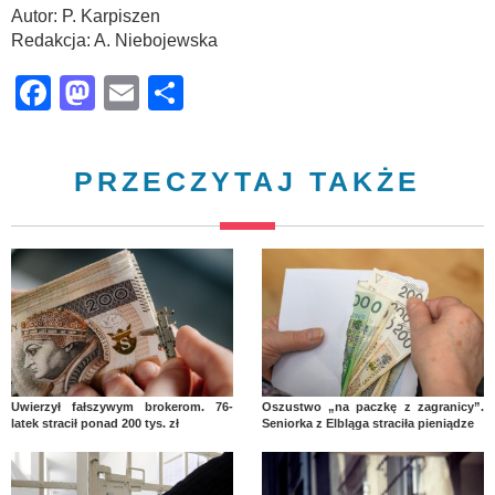
Autor: P. Karpiszen
Redakcja: A. Niebojewska
Facebook
Mastodon
Email
Share
PRZECZYTAJ TAKŻE
Uwierzył fałszywym brokerom. 76-
Oszustwo „na paczkę z zagranicy”.
latek stracił ponad 200 tys. zł
Seniorka z Elbląga straciła pieniądze