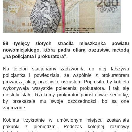
98 tysięcy złotych straciła mieszkanka powiatu
nowomiejskiego, która padła ofiarą oszustwa metodą
„na policjanta i prokuratora”.
Na telefon stacjonarny zadzwoniła do niej fałszywa
policjantka i powiedziała, że wspólnie z prokuratorem
prowadzą akcję przeciwko oszustom. Poprosiła, by kobieta
wykonywała wszystkie polecenia prokuratora. I tak się
niestety stało. Rzekomy prokurator poinstruował seniorkę,
by przekazała mu swoje oszczędności, bo są one
zagrożone.
Kobieta trzykrotnie w umówionym miejscu zostawiała
pakunki z pieniędzmi. Podczas kolejnej rozmowy