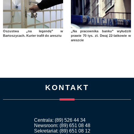
Oszustwa „na legendę” w
„Na pracownika banku” wyłudzili
Bartoszycach. Kurier trafił do aresztu
prawie 70 tys. zł. Dwaj 22-latkowie w
areszcie
KONTAKT
Centrala: (89) 526 44 34
Newsroom: (89) 651 08 48
Sekretariat: (89) 651 08 12