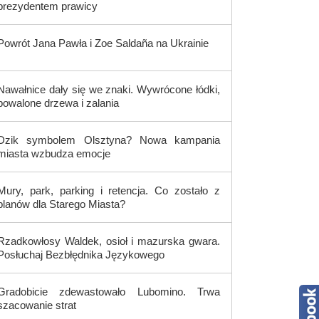
prezydentem prawicy
Powrót Jana Pawła i Zoe Saldaña na Ukrainie
Nawałnice dały się we znaki. Wywrócone łódki,
powalone drzewa i zalania
Dzik symbolem Olsztyna? Nowa kampania
miasta wzbudza emocje
Mury, park, parking i retencja. Co zostało z
planów dla Starego Miasta?
Rzadkowłosy Waldek, osioł i mazurska gwara.
Posłuchaj Bezbłędnika Językowego
Gradobicie zdewastowało Lubomino. Trwa
szacowanie strat