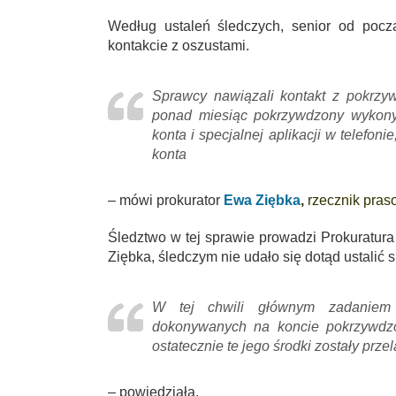
Według ustaleń śledczych, senior od pocz
kontakcie z oszustami.
Sprawcy nawiązali kontakt z pokrzy
ponad miesiąc pokrzywdzony wykonyw
konta i specjalnej aplikacji w telefon
konta
– mówi prokurator
Ewa Ziębka
,
rzecznik pras
Śledztwo w tej sprawie prowadzi Prokuratur
Ziębka, śledczym nie udało się dotąd ustalić
W tej chwili głównym zadaniem j
dokonywanych na koncie pokrzywdzone
ostatecznie te jego środki zostały prze
– powiedziała.