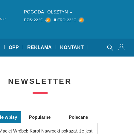
POGODA
OLSZTYN
wie
DZIŚ:
22 °C
JUTRO:
22 °C
Y
OPP
REKLAMA
KONTAKT
NEWSLETTER
ie wpisy
Popularne
Polecane
Maciej Wróbel: Karol Nawrocki pokazał, że jest