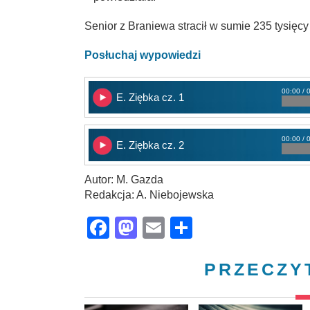
Senior z Braniewa stracił w sumie 235 tysięcy 
Posłuchaj wypowiedzi
00:00 / 
E. Ziębka cz. 1
00:00 / 
E. Ziębka cz. 2
Autor: M. Gazda
Redakcja: A. Niebojewska
Facebook
Mastodon
Email
Share
PRZECZY