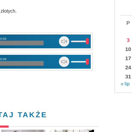
złotych.
P
00:00
3
10
17
00:00
24
31
« lip
TAJ TAKŻE