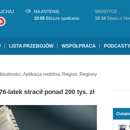
UCHAJ
NA ANTENIE
WKRÓTCE
10:05
Bliższe spotkania
10:34
Słowo o Sło
U
LISTA PRZEBOJÓW
WSPÓŁPRACA
PODCAST
ktualności
,
Aplikacja mobilna
,
Region
,
Regiony
-latek stracił ponad 200 tys. zł
Ostatn