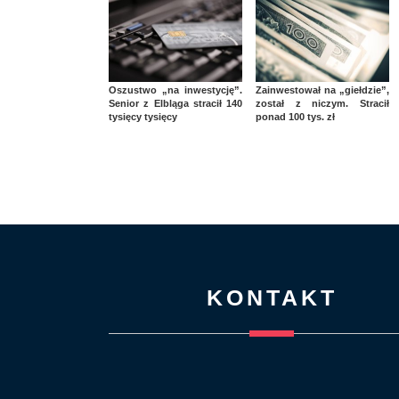
Oszustwo „na inwestycję”.
Zainwestował na „giełdzie”,
Senior z Elbląga stracił 140
został z niczym. Stracił
tysięcy tysięcy
ponad 100 tys. zł
KONTAKT