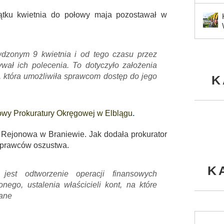
ątku kwietnia do połowy maja pozostawał w
wdzonym 9 kwietnia i od tego czasu przez
ał ich polecenia. To dotyczyło założenia
ie, która umożliwiła sprawcom dostęp do jego
K
owy Prokuratury Okręgowej w Elblągu
.
a Rejonowa w Braniewie. Jak dodała prokurator
 sprawców oszustwa.
K
est odtworzenie operacji finansowych
go, ustalenia właścicieli kont, na które
lane