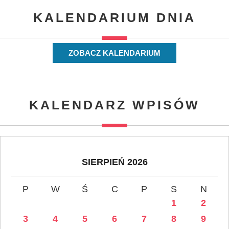
KALENDARIUM DNIA
ZOBACZ KALENDARIUM
KALENDARZ WPISÓW
SIERPIEŃ 2026
P
W
Ś
C
P
S
N
1
2
3
4
5
6
7
8
9