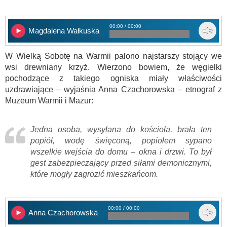
00:00 / 00:00
Magdalena Wałkuska
W Wielką Sobotę na Warmii palono najstarszy stojący we
wsi drewniany krzyż. Wierzono bowiem, że węgielki
pochodzące z takiego ogniska miały właściwości
uzdrawiające – wyjaśnia Anna Czachorowska – etnograf z
Muzeum Warmii i Mazur:
Jedna osoba, wysyłana do kościoła, brała ten
popiół, wodę święconą, popiołem sypano
wszelkie wejścia do domu – okna i drzwi. To był
gest zabezpieczający przed siłami demonicznymi,
które mogły zagrozić mieszkańcom.
00:00 / 00:00
Anna Czachorowska