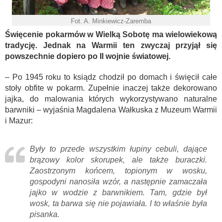
Fot. A. Minkiewicz-Zaremba
Święcenie pokarmów w Wielką Sobotę ma wielowiekową
tradycję. Jednak na Warmii ten zwyczaj przyjął się
powszechnie dopiero po II wojnie światowej.
– Po 1945 roku to ksiądz chodził po domach i święcił całe
stoły obfite w pokarm. Zupełnie inaczej także dekorowano
jajka, do malowania których wykorzystywano naturalne
barwniki – wyjaśnia Magdalena Wałkuska z Muzeum Warmii
i Mazur:
Były to przede wszystkim łupiny cebuli, dające
brązowy kolor skorupek, ale także buraczki.
Zaostrzonym końcem, topionym w wosku,
gospodyni nanosiła wzór, a następnie zamaczała
jajko w wodzie z barwnikiem. Tam, gdzie był
wosk, ta barwa się nie pojawiała. I to właśnie była
pisanka.