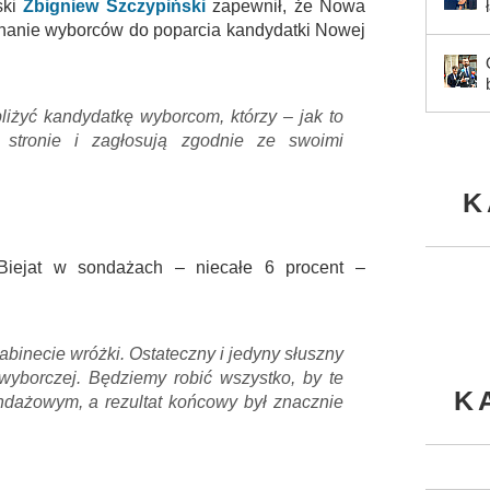
ski
Zbigniew Szczypiński
zapewnił, że Nowa
onanie wyborców do poparcia kandydatki Nowej
iżyć kandydatkę wyborcom, którzy – jak to
stronie i zagłosują zgodnie ze swoimi
K
Biejat w sondażach – niecałe 6 procent –
abinecie wróżki. Ostateczny i jedyny słuszny
wyborczej. Będziemy robić wszystko, by te
K
ndażowym, a rezultat końcowy był znacznie