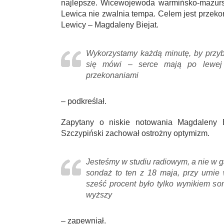
najlepsze. Wicewojewoda warmińsko-mazur
Lewica nie zwalnia tempa. Celem jest przek
Lewicy – Magdaleny Biejat.
Wykorzystamy każdą minutę, by przybl
się mówi – serce mają po lewej 
przekonaniami
– podkreślał.
Zapytany o niskie notowania Magdaleny 
Szczypiński zachował ostrożny optymizm.
Jesteśmy w studiu radiowym, a nie w g
sondaż to ten z 18 maja, przy urnie 
sześć procent było tylko wynikiem so
wyższy
– zapewniał.