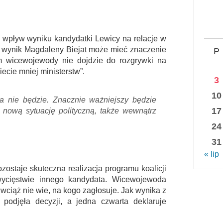
 wpływ wyniku kandydatki Lewicy na relacje w
że wynik Magdaleny Biejat może mieć znaczenie
P
m wicewojewody nie dojdzie do rozgrywki na
ecie mniej ministerstw”.
3
10
a nie będzie. Znacznie ważniejszy będzie
17
 nową sytuację polityczną, także wewnątrz
24
31
« lip
ostaje skuteczna realizacja programu koalicji
wycięstwie innego kandydata. Wicewojewoda
 wciąż nie wie, na kogo zagłosuje. Jak wynika z
 podjęła decyzji, a jedna czwarta deklaruje