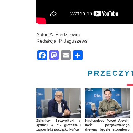
Autor: A. Piedziewicz
Redakcja: P. Jaguszewsi
Facebook
Mastodon
Email
Share
PRZECZY
Zbigniew Szczypiński o
Nadleśniczy Paweł Artych:
sytuacji w PiS: groteska i
ilość pozyskiwanego
zapowiedź początku końca
drewna będzie stopniowo