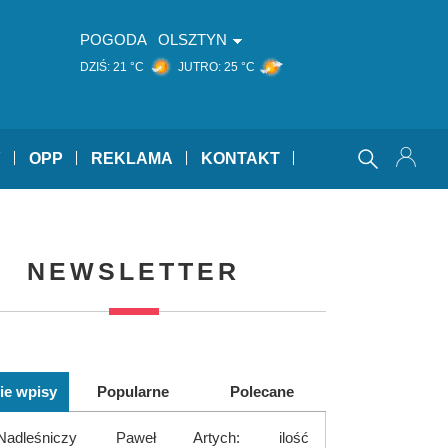
POGODA
OLSZTYN
DZIŚ:
21 °C
JUTRO:
25 °C
Y
OPP
REKLAMA
KONTAKT
NEWSLETTER
ie wpisy
Popularne
Polecane
Nadleśniczy Paweł Artych: ilość