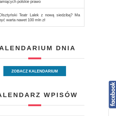
łamiących polskie prawo
Olsztyński Teatr Lalek z nową siedzibą? Ma
być warta nawet 100 mln zł
ALENDARIUM DNIA
ZOBACZ KALENDARIUM
ALENDARZ WPISÓW