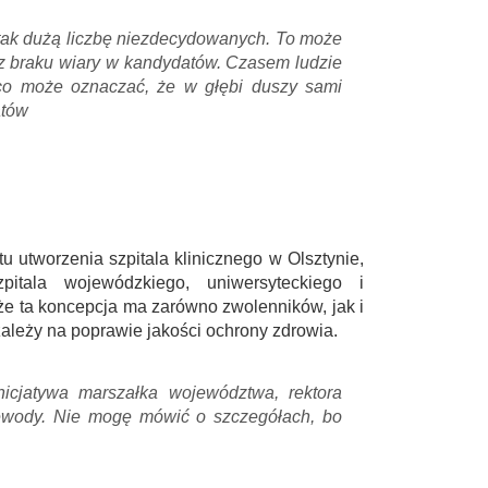
tak dużą liczbę niezdecydowanych. To może
 z braku wiary w kandydatów. Czasem ludzie
co może oznaczać, że w głębi duszy sami
atów
 utworzenia szpitala klinicznego w Olsztynie,
pitala wojewódzkiego, uniwersyteckiego i
 że ta koncepcja ma zarówno zwolenników, jak i
leży na poprawie jakości ochrony zdrowia.
icjatywa marszałka województwa, rektora
ewody. Nie mogę mówić o szczegółach, bo