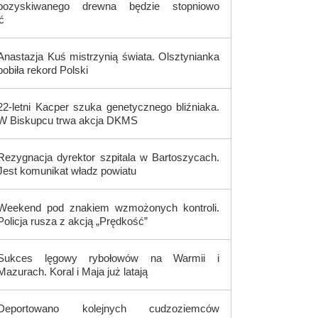
pozyskiwanego drewna będzie stopniowo
ć
Anastazja Kuś mistrzynią świata. Olsztynianka
pobiła rekord Polski
22-letni Kacper szuka genetycznego bliźniaka.
W Biskupcu trwa akcja DKMS
Rezygnacja dyrektor szpitala w Bartoszycach.
Jest komunikat władz powiatu
Weekend pod znakiem wzmożonych kontroli.
Policja rusza z akcją „Prędkość”
Sukces lęgowy rybołowów na Warmii i
Mazurach. Koral i Maja już latają
Deportowano kolejnych cudzoziemców