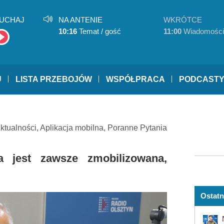
UCHAJ
NA ANTENIE
WKRÓTCE
10:16
Temat / gość
11:00
Wiadomości
U
LISTA PRZEBOJÓW
WSPÓŁPRACA
PODCAST
ktualności
,
Aplikacja mobilna
,
Poranne Pytania
a jest zawsze zmobilizowana,
Ostatn