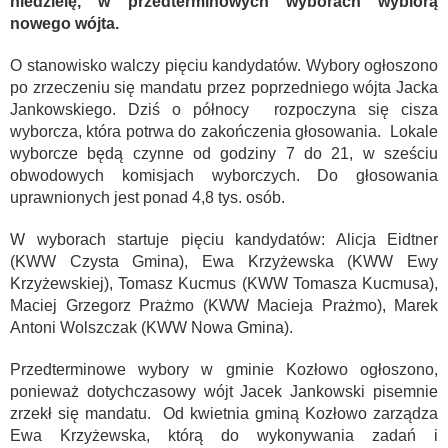
niedzielę, w przedterminowych wyborach
wybiorą
nowego wójta.
O stanowisko walczy pięciu kandydatów. Wybory ogłoszono
po zrzeczeniu się mandatu przez poprzedniego wójta Jacka
Jankowskiego. Dziś o północy rozpoczyna się cisza
wyborcza, która potrwa do zakończenia głosowania. Lokale
wyborcze będą czynne od godziny 7 do 21, w sześciu
obwodowych komisjach wyborczych. Do głosowania
uprawnionych jest ponad 4,8 tys. osób.
W wyborach startuje pięciu kandydatów: Alicja Eidtner
(KWW Czysta Gmina), Ewa Krzyżewska (KWW Ewy
Krzyżewskiej), Tomasz Kucmus (KWW Tomasza Kucmusa),
Maciej Grzegorz Prażmo (KWW Macieja Prażmo), Marek
Antoni Wolszczak (KWW Nowa Gmina).
Przedterminowe wybory w gminie Kozłowo ogłoszono,
ponieważ dotychczasowy wójt Jacek Jankowski pisemnie
zrzekł się mandatu. Od kwietnia gminą Kozłowo zarządza
Ewa Krzyżewska, którą do wykonywania zadań i