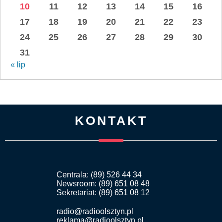
10
11
12
13
14
15
16
17
18
19
20
21
22
23
24
25
26
27
28
29
30
31
« lip
KONTAKT
Centrala: (89) 526 44 34
Newsroom: (89) 651 08 48
Sekretariat: (89) 651 08 12
radio@radioolsztyn.pl
reklama@radioolsztyn.pl