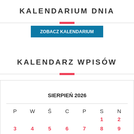
KALENDARIUM DNIA
ZOBACZ KALENDARIUM
KALENDARZ WPISÓW
SIERPIEŃ 2026
P
W
Ś
C
P
S
N
1
2
3
4
5
6
7
8
9