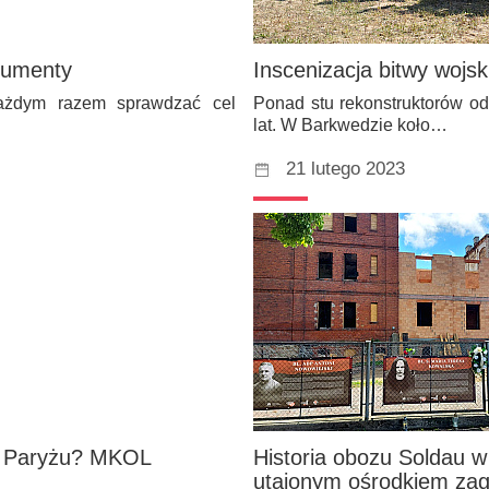
okumenty
Inscenizacja bitwy wojs
 każdym razem sprawdzać cel
Ponad stu rekonstruktorów o
lat. W Barkwedzie koło…
21 lutego 2023
 w Paryżu? MKOL
Historia obozu Soldau w
utajonym ośrodkiem zag