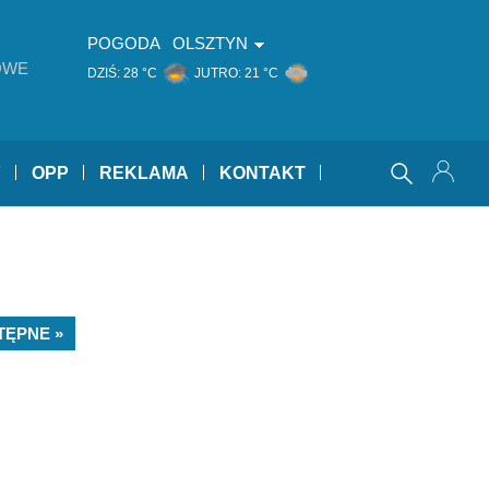
POGODA
OLSZTYN
OWE
DZIŚ:
28 °C
JUTRO:
21 °C
Y
OPP
REKLAMA
KONTAKT
TĘPNE »