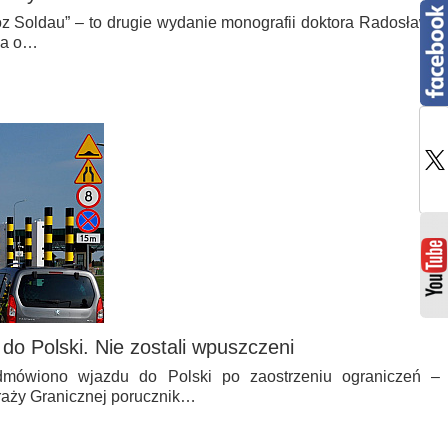
óz Soldau” – to drugie wydanie monografii doktora Radosława
da o…
 do Polski. Nie zostali wpuszczeni
dmówiono wjazdu do Polski po zaostrzeniu ograniczeń –
raży Granicznej porucznik…