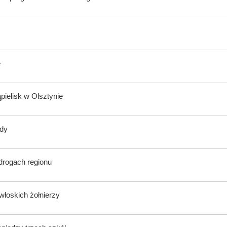
e
ąpielisk w Olsztynie
ody
 drogach regionu
włoskich żołnierzy