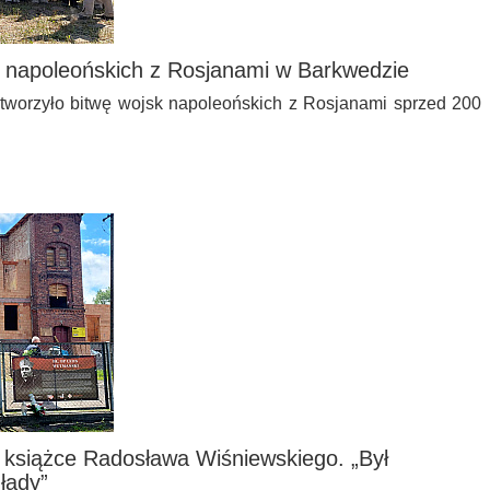
k napoleońskich z Rosjanami w Barkwedzie
dtworzyło bitwę wojsk napoleońskich z Rosjanami sprzed 200
 książce Radosława Wiśniewskiego. „Był
łady”