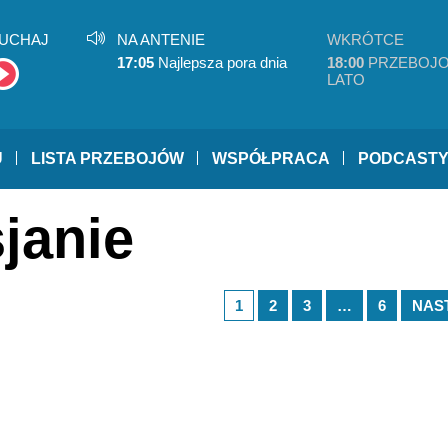
UCHAJ
NA ANTENIE
WKRÓTCE
17:05
Najlepsza pora dnia
18:00
PRZEBOJ
LATO
U
LISTA PRZEBOJÓW
WSPÓŁPRACA
PODCAST
janie
1
2
3
…
6
NAS