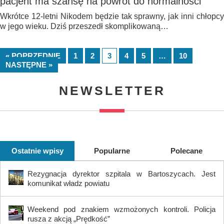
pacjent ma szansę na powrót do normalności
Wkrótce 12-letni Nikodem będzie tak sprawny, jak inni chłopcy
w jego wieku. Dziś przeszedł skomplikowaną…
« POPRZEDNIE
1
2
3
4
5
…
10
NASTĘPNE »
NEWSLETTER
Ostatnie wpisy
Popularne
Polecane
Rezygnacja dyrektor szpitala w Bartoszycach. Jest
komunikat władz powiatu
Weekend pod znakiem wzmożonych kontroli. Policja
rusza z akcją „Prędkość”