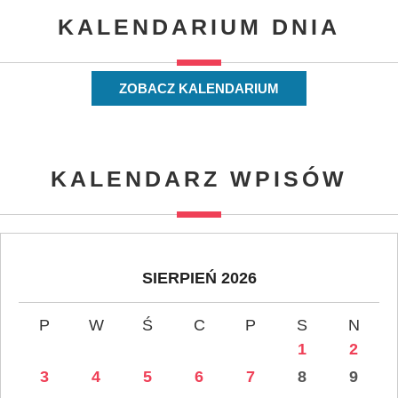
KALENDARIUM DNIA
ZOBACZ KALENDARIUM
KALENDARZ WPISÓW
SIERPIEŃ 2026
P
W
Ś
C
P
S
N
1
2
3
4
5
6
7
8
9