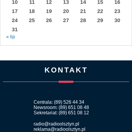
10
11
12
13
14
15
16
17
18
19
20
21
22
23
24
25
26
27
28
29
30
31
« lip
KONTAKT
Centrala: (89) 526 44 34
Newsroom: (89) 651 08 48
Sekretariat: (89) 651 08 12
radio@radioolsztyn.pl
reklama@radioolsztyn.pl