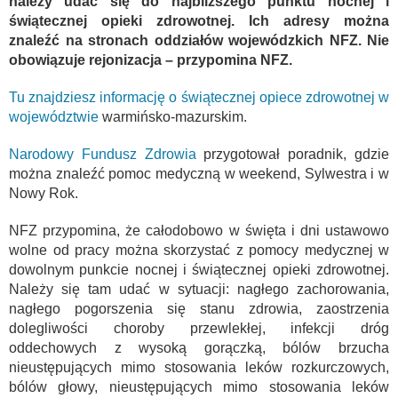
należy udać się do najbliższego punktu nocnej i
świątecznej opieki zdrowotnej. Ich adresy można
znaleźć na stronach oddziałów wojewódzkich NFZ. Nie
obowiązuje rejonizacja – przypomina NFZ.
Tu znajdziesz informację o świątecznej opiece zdrowotnej w
województwie
warmińsko-mazurskim.
Narodowy Fundusz Zdrowia
przygotował poradnik, gdzie
można znaleźć pomoc medyczną w weekend, Sylwestra i w
Nowy Rok.
NFZ przypomina, że całodobowo w święta i dni ustawowo
wolne od pracy można skorzystać z pomocy medycznej w
dowolnym punkcie nocnej i świątecznej opieki zdrowotnej.
Należy się tam udać w sytuacji: nagłego zachorowania,
nagłego pogorszenia się stanu zdrowia, zaostrzenia
dolegliwości choroby przewlekłej, infekcji dróg
oddechowych z wysoką gorączką, bólów brzucha
nieustępujących mimo stosowania leków rozkurczowych,
bólów głowy, nieustępujących mimo stosowania leków