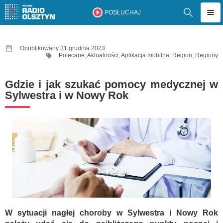
POSŁUCHAJ
Opublikowany 31 grudnia 2023
Polecane
,
Aktualności
,
Aplikacja mobilna
,
Region
,
Regiony
Gdzie i jak szukać pomocy medycznej w
Sylwestra i w Nowy Rok
W sytuacji nagłej choroby w Sylwestra i Nowy Rok