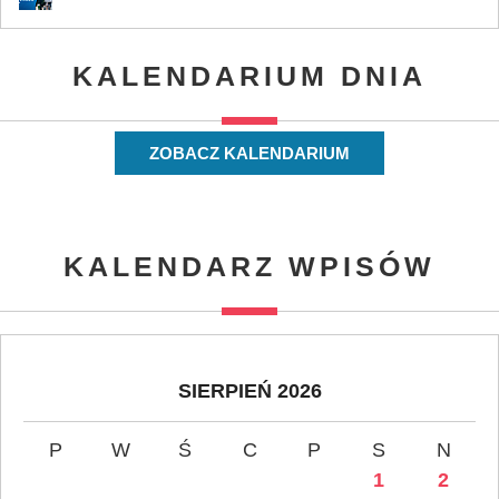
KALENDARIUM DNIA
ZOBACZ KALENDARIUM
KALENDARZ WPISÓW
SIERPIEŃ 2026
P
W
Ś
C
P
S
N
1
2