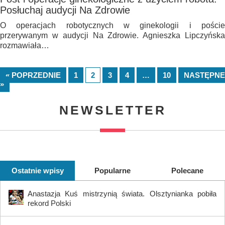
Posłuchaj audycji Na Zdrowie
O operacjach robotycznych w ginekologii i poście
przerywanym w audycji Na Zdrowie. Agnieszka Lipczyńska
rozmawiała…
« POPRZEDNIE
1
2
3
4
…
10
NASTĘPNE
»
NEWSLETTER
Ostatnie wpisy
Popularne
Polecane
Anastazja Kuś mistrzynią świata. Olsztynianka pobiła
rekord Polski