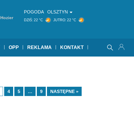
POGODA
OLSZTYN
Hozier
DZIŚ:
22 °C
JUTRO:
22 °C
Y
OPP
REKLAMA
KONTAKT
4
5
…
9
NASTĘPNE »