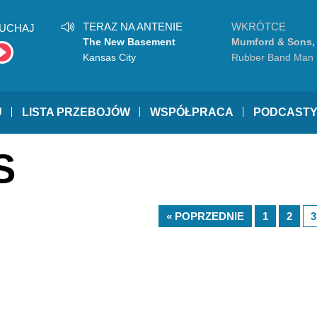
TERAZ NA ANTENIE
WKRÓTCE
UCHAJ
The New Basement
Mumford & Sons, 
Tapes
Kansas City
Rubber Band Man
U
LISTA PRZEBOJÓW
WSPÓŁPRACA
PODCAST
S
« POPRZEDNIE
1
2
3