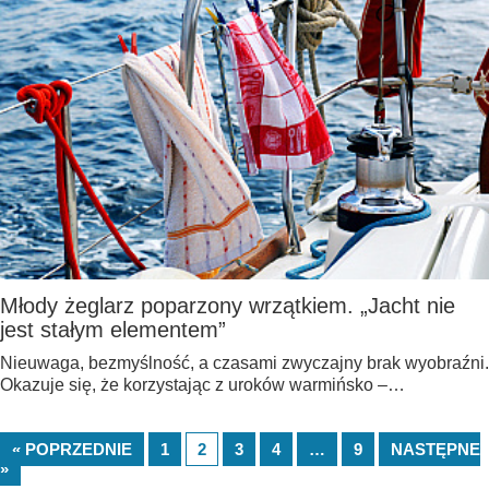
Młody żeglarz poparzony wrzątkiem. „Jacht nie
jest stałym elementem”
Nieuwaga, bezmyślność, a czasami zwyczajny brak wyobraźni.
Okazuje się, że korzystając z uroków warmińsko –…
« POPRZEDNIE
1
2
3
4
…
9
NASTĘPNE
»