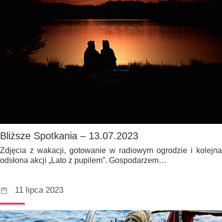
Bliższe Spotkania – 13.07.2023
Zdjęcia z wakacji, gotowanie w radiowym ogrodzie i kolejna
odsłona akcji „Lato z pupilem”. Gospodarzem…
11 lipca 2023