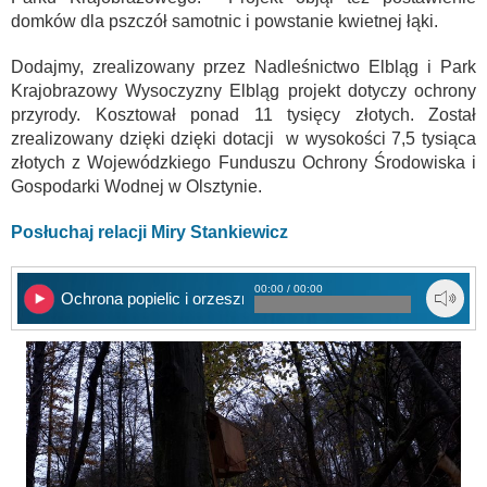
domków dla pszczół samotnic i powstanie kwietnej łąki.
Dodajmy, zrealizowany przez Nadleśnictwo Elbląg i Park
Krajobrazowy Wysoczyzny Elbląg projekt dotyczy ochrony
przyrody. Kosztował ponad 11 tysięcy złotych. Został
zrealizowany dzięki dzięki dotacji w wysokości 7,5 tysiąca
złotych z Wojewódzkiego Funduszu Ochrony Środowiska i
Gospodarki Wodnej w Olsztynie.
Posłuchaj relacji Miry Stankiewicz
00:00 / 00:00
Ochrona popielic i orzesznic w elbląskich lasach