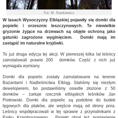
Fot. M. Stankiewicz
W lasach Wysoczyzny Elbląskiej pojawiły się domki dla
popielic i orzesznic leszczynowych. Te niewielkie
gryzonie żyjące na drzewach są objęte ochroną jako
gatunki zagrożone wyginięciem. Domki mają im
zastąpić im naturalne kryjówki.
To już druga edycja tej akcji. W pierwszej kilka lat leśnicy
zainstalowali prawie 200 domków. Część z nich już
wymagała wymiany.
Domki dla popielic zostały zainstalowane na terenie
Bażantarni i Nadleśnictwa Elbląg. Staliśmy się niezłym
deweloperem, bo postawiliśmy osiedle złożone z 50
domków – żartuje rzecznik elbląskich leśników Jan
Piotrowski. Domki dla popielic są podobne do budek
lęgowych dla ptaków, ale wejście mają od strony pnia.
Leśnicy współpracowali w tej sprawie z przyrodnikami z
Parku Krajobrazowego. Projekt objął też postawienie