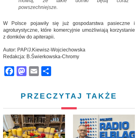
mówią, że takie domki będą coraz
powszechniejsze.
W Polsce pojawiły się już gospodarstwa pasieczne i
agroturystyczne, które komercyjnie umożliwiają korzystanie
z domków do apiterapii.
Autor: PAP/J.Kiewisz-Wojciechowska
Redakcja: B.Świerkowska-Chromy
Facebook
Mastodon
Email
Share
PRZECZYTAJ TAKŻE