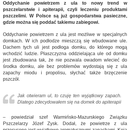
Oddychanie powietrzem z ula to nowy trend w
pszczelarstwie i apiterapii, czyli leczeniu produktami
pszczelimi.
W Polsce są już gospodarstwa pasieczne,
gdzie można się poddać takiemu zabiegowi.
Oddychanie powietrzem z ula jest możliwe w specjalnych
domkach. W ich podłodze mieszczą się wbudowane ule.
Dachem tych uli jest podłoga domku, do którego mogą
wchodzić ludzie. Płaszczyzna oddzielająca ule od domku
jest zbudowana tak, że nie pozwala owadom wlecieć do
środka domku, ale bez problemów wydostają się z ula
zapachy miodu i propolisu, słychać także brzęczenie
pszczół.
Jak otwieram ul, to czuję ten wyjątkowy zapach.
Dlatego zdecydowałem się na domek do apiterapii
– powiedział szef Warmińsko-Mazurskiego Związku
Pszczelarzy Józef Zysk. Dodał, że powietrze z ula
przesycone jest wyjątkowo aromatycznymi zapachami. Koją