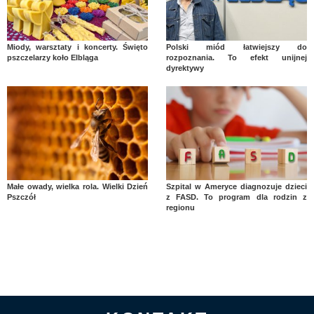
Miody, warsztaty i koncerty. Święto
Polski miód łatwiejszy do
pszczelarzy koło Elbląga
rozpoznania. To efekt unijnej
dyrektywy
Małe owady, wielka rola. Wielki Dzień
Szpital w Ameryce diagnozuje dzieci
Pszczół
z FASD. To program dla rodzin z
regionu