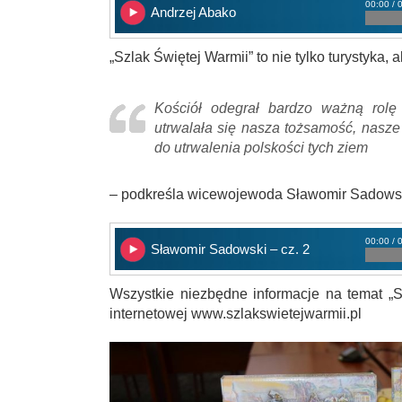
00:00 / 
Andrzej Abako
„Szlak Świętej Warmii” to nie tylko turystyka, 
Kościół odegrał bardzo ważną rol
utrwalała się nasza tożsamość, nasze 
do utrwalenia polskości tych ziem
– podkreśla wicewojewoda Sławomir Sadows
00:00 / 
Sławomir Sadowski – cz. 2
Wszystkie niezbędne informacje na temat „S
internetowej www.szlakswietejwarmii.pl