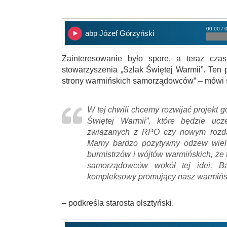
00:00 / 
abp Józef Górzyński
Zainteresowanie było spore, a teraz czas
stowarzyszenia „Szlak Świętej Warmii”. Te
strony warmińskich samorządowców” – mówi s
W tej chwili chcemy rozwijać projekt
Świętej Warmii”, które będzie ucz
związanych z RPO czy nowym rozda
Mamy bardzo pozytywny odzew wielu 
burmistrzów i wójtów warmińskich, że 
samorządowców wokół tej idei. B
kompleksowy promujący nasz warmińsk
– podkreśla starosta olsztyński.