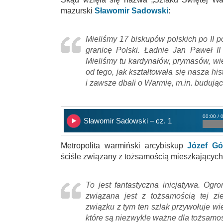
mazurski
Sławomir Sadowski
:
Mieliśmy 17 biskupów polskich po II po
granicę Polski. Ładnie Jan Paweł II 
Mieliśmy tu kardynałów, prymasów, wi
od tego, jak kształtowała się nasza hi
i zawsze dbali o Warmię, m.in. budując
00:00 / 
Sławomir Sadowski – cz. 1
Metropolita warmiński arcybiskup
Józef Gó
ściśle związany z tożsamością mieszkających 
To jest fantastyczna inicjatywa. Ogr
związana jest z tożsamością tej zi
związku z tym ten szlak przywołuje wi
które są niezwykle ważne dla tożsamośc