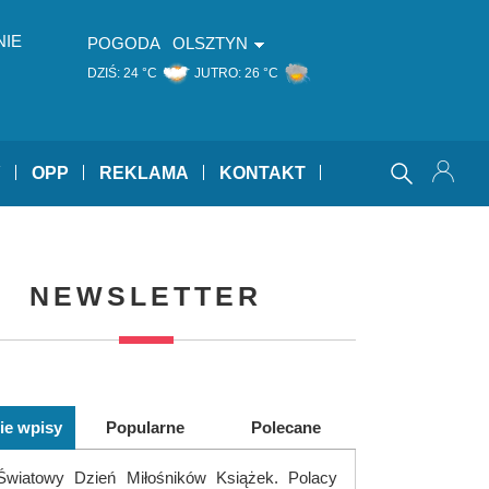
NIE
POGODA
OLSZTYN
DZIŚ:
24 °C
JUTRO:
26 °C
Y
OPP
REKLAMA
KONTAKT
NEWSLETTER
ie wpisy
Popularne
Polecane
Światowy Dzień Miłośników Książek. Polacy