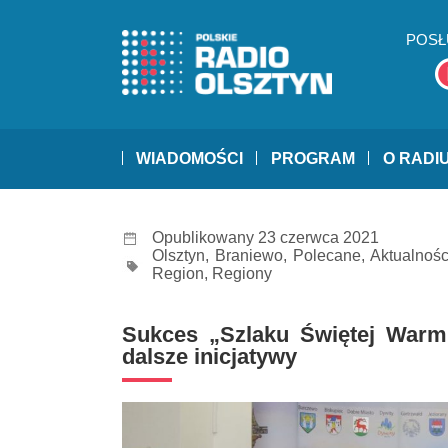
POSŁ
WIADOMOŚCI
PROGRAM
O RADI
Opublikowany 23 czerwca 2021
Olsztyn
,
Braniewo
,
Polecane
,
Aktualnośc
Region
,
Regiony
Sukces „Szlaku Świętej Warm
dalsze inicjatywy