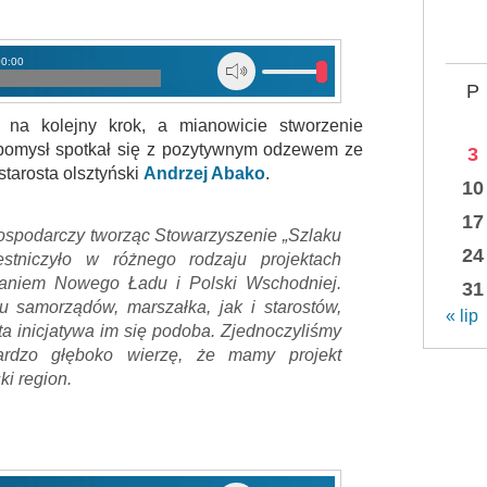
00:00
P
 na kolejny krok, a mianowicie stworzenie
n pomysł spotkał się z pozytywnym odzewem ze
3
tarosta olsztyński
Andrzej Abako
.
10
17
 gospodarczy tworząc Stowarzyszenie „Szlaku
24
estniczyło w różnego rodzaju projektach
niem Nowego Ładu i Polski Wschodniej.
31
samorządów, marszałka, jak i starostów,
« lip
ta inicjatywa im się podoba. Zjednoczyliśmy
ardzo głęboko wierzę, że mamy projekt
i region.