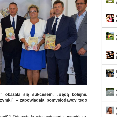
i” okazała się sukcesem. „Będą kolejne,
lgrzymki” – zapowiadają pomysłodawcy tego
armii”? Odpowiada wicewojewoda warmińsko-