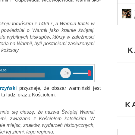
koju toruńskim z 1466 r., a Warmia trafiła w
powiedział o Warmii jako krainie świętej.
elu wybitnych biskupów, którzy w zależności
storia na Warmii, byli postaciami zasłużonymi
K
 kościoły
00:00
rzyński
przyznaje, że obszar warmiński jest
tu ludzi oraz z Kościołem:
K
omnie się cieszę, że nazwa Świętej Warmii
emi, związana z Kościołem katolickim. W
ele miejsc, znaków, wydarzeń historycznych,
i tej ziemi, tego regionu.