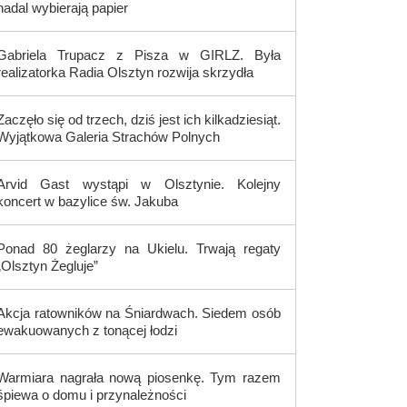
nadal wybierają papier
Gabriela Trupacz z Pisza w GIRLZ. Była
realizatorka Radia Olsztyn rozwija skrzydła
Zaczęło się od trzech, dziś jest ich kilkadziesiąt.
Wyjątkowa Galeria Strachów Polnych
Arvid Gast wystąpi w Olsztynie. Kolejny
koncert w bazylice św. Jakuba
Ponad 80 żeglarzy na Ukielu. Trwają regaty
„Olsztyn Żegluje”
Akcja ratowników na Śniardwach. Siedem osób
ewakuowanych z tonącej łodzi
Warmiara nagrała nową piosenkę. Tym razem
śpiewa o domu i przynależności