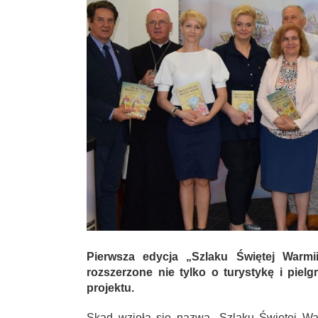
Pierwsza edycja „Szlaku Świętej Warmi
rozszerzone nie tylko o turystykę i pie
projektu.
Skąd wzięła się nazwa „Szlaku Świętej W