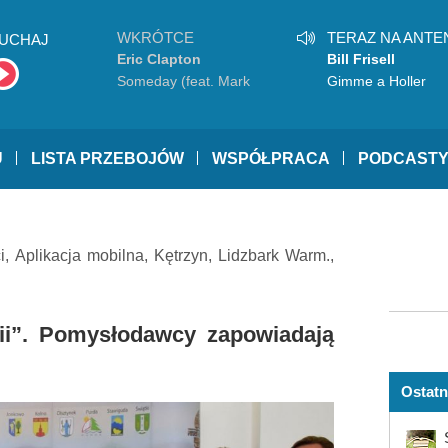
WKRÓTCE
TERAZ NA ANTE
UCHAJ
Eric Clapton
Bill Frisell
Someday (feat. Mark
Gimme a Holler
Knopfler)
U
LISTA PRZEBOJÓW
WSPÓŁPRACA
PODCAST
i
,
Aplikacja mobilna
,
Kętrzyn
,
Lidzbark Warm.
,
ii”. Pomysłodawcy zapowiadają
Ostatn