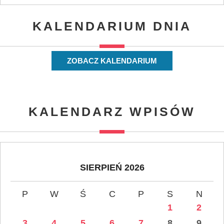
KALENDARIUM DNIA
ZOBACZ KALENDARIUM
KALENDARZ WPISÓW
SIERPIEŃ 2026
P
W
Ś
C
P
S
N
1
2
3
4
5
6
7
8
9