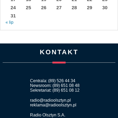
24
25
26
27
28
29
30
31
« lip
KONTAKT
Centrala: (89) 526 44 34
Newsroom: (89) 651 08 48
Sekretariat: (89) 651 08 12
radio@radioolsztyn.pl
reklama@radioolsztyn.pl
Radio Olsztyn S.A.