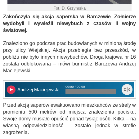
Fot. D. Grzymska
Zakończyła się akcja saperska w Barczewie. Żołnierze
wydobyli i wywieźli niewybuch z czasów II wojny
światowej.
Znaleziono go podczas prac budowlanych w minioną środę
przy ulicy Wiejskiej. Akcja przebiegła bez przeszkód, w
pobliżu nie było innych niewybuchów. Droga krajowa nr 16
została odblokowana – mówi burmistrz Barczewa Andrzej
Maciejewski.
00:00 / 00:00
Andrzej Maciejewski
Przed akcją saperów ewakuowano mieszkańców ze strefy w
promieniu 500 metrów od miejsca znalezienia pocisku.
Swoje domy musiało opuścić ponad tysiąc osób. Kilka – na
własną odpowiedzialność – zostało jednak w strefie
zagrożenia.