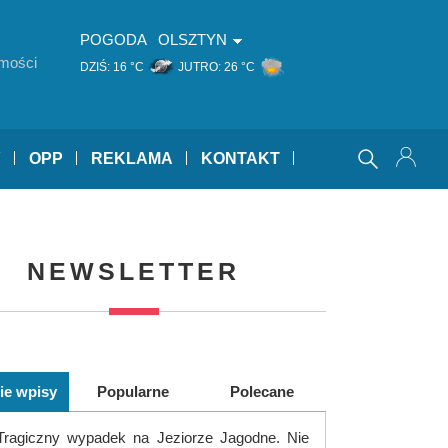
POGODA
OLSZTYN
mości
DZIŚ:
16 °C
JUTRO:
26 °C
Y
OPP
REKLAMA
KONTAKT
NEWSLETTER
ie wpisy
Popularne
Polecane
Tragiczny wypadek na Jeziorze Jagodne. Nie