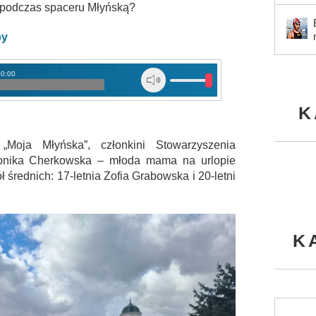
podczas spaceru Młyńską?
by
00:00
K
„Moja Młyńska”, członkini Stowarzyszenia
onika Cherkowska – młoda mama na urlopie
 średnich: 17-letnia Zofia Grabowska i 20-letni
K