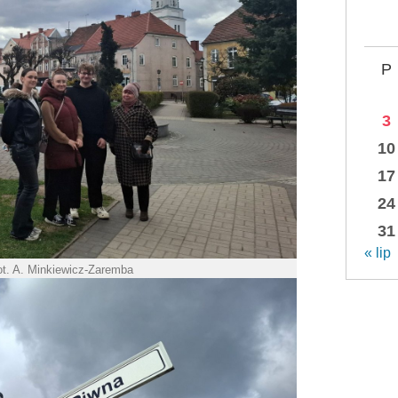
P
3
10
17
24
31
« lip
ot. A. Minkiewicz-Zaremba