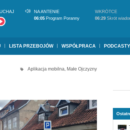
UCHAJ
NA ANTENIE
WKRÓTCE
06:05
Program Poranny
06:29
Skrót wiado
U
LISTA PRZEBOJÓW
WSPÓŁPRACA
PODCAST
Aplikacja mobilna
,
Małe Ojczyzny
Ostatn