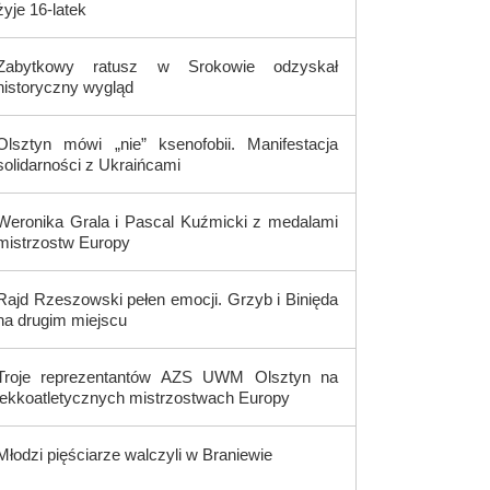
żyje 16-latek
Zabytkowy ratusz w Srokowie odzyskał
historyczny wygląd
Olsztyn mówi „nie” ksenofobii. Manifestacja
solidarności z Ukraińcami
Weronika Grala i Pascal Kuźmicki z medalami
mistrzostw Europy
Rajd Rzeszowski pełen emocji. Grzyb i Binięda
na drugim miejscu
Troje reprezentantów AZS UWM Olsztyn na
lekkoatletycznych mistrzostwach Europy
Młodzi pięściarze walczyli w Braniewie