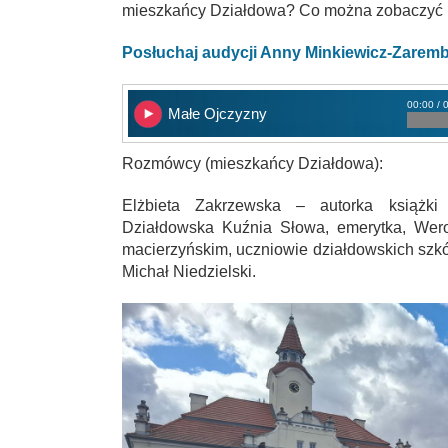
mieszkańcy Działdowa? Co można zobaczyć 
Posłuchaj audycji Anny Minkiewicz-Zarem
00:00 / 
Małe Ojczyzny
Rozmówcy (mieszkańcy Działdowa):
Elżbieta Zakrzewska – autorka książki 
Działdowska Kuźnia Słowa, emerytka, Wer
macierzyńskim, uczniowie działdowskich szkół
Michał Niedzielski.