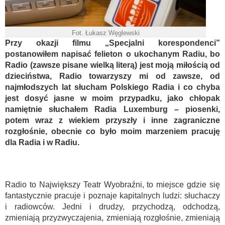
Fot. Łukasz Węglewski
Przy okazji filmu „Specjalni korespondenci”
postanowiłem napisać felieton o ukochanym Radiu, bo
Radio (zawsze pisane wielką literą) jest moją miłością od
dzieciństwa, Radio towarzyszy mi od zawsze, od
najmłodszych lat słucham Polskiego Radia i co chyba
jest dosyć jasne w moim przypadku, jako chłopak
namiętnie słuchałem Radia Luxemburg – piosenki,
potem wraz z wiekiem przyszły i inne zagraniczne
rozgłośnie, obecnie co było moim marzeniem pracuję
dla Radia i w Radiu.
Radio to Największy Teatr Wyobraźni, to miejsce gdzie się
fantastycznie pracuje i poznaje kapitalnych ludzi: słuchaczy
i radiowców. Jedni i drudzy, przychodzą, odchodzą,
zmieniają przyzwyczajenia, zmieniają rozgłośnie, zmieniają