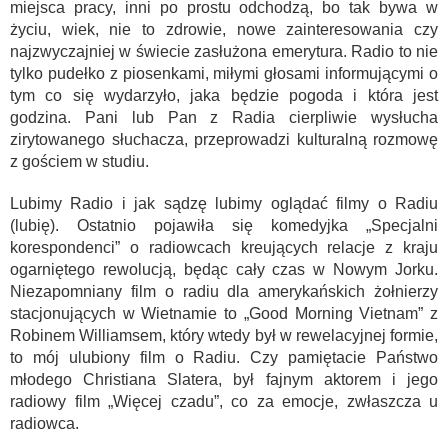
miejsca pracy, inni po prostu odchodzą, bo tak bywa w
życiu, wiek, nie to zdrowie, nowe zainteresowania czy
najzwyczajniej w świecie zasłużona emerytura. Radio to nie
tylko pudełko z piosenkami, miłymi głosami informującymi o
tym co się wydarzyło, jaka będzie pogoda i która jest
godzina. Pani lub Pan z Radia cierpliwie wysłucha
zirytowanego słuchacza, przeprowadzi kulturalną rozmowę
z gościem w studiu.
Lubimy Radio i jak sądzę lubimy oglądać filmy o Radiu
(lubię). Ostatnio pojawiła się komedyjka „Specjalni
korespondenci” o radiowcach kreujących relacje z kraju
ogarniętego rewolucją, będąc cały czas w Nowym Jorku.
Niezapomniany film o radiu dla amerykańskich żołnierzy
stacjonujących w Wietnamie to „Good Morning Vietnam” z
Robinem Williamsem, który wtedy był w rewelacyjnej formie,
to mój ulubiony film o Radiu. Czy pamiętacie Państwo
młodego Christiana Slatera, był fajnym aktorem i jego
radiowy film „Więcej czadu”, co za emocje, zwłaszcza u
radiowca.