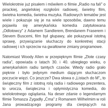
Wielokrotnie już pisałem i mówiłem o filmie „Radio na fali” o
pirackiej, angielskiej rozgłośni radiowej, świetny film,
świetna komedia, świetna muzyka. Radiowych tematów jest
wiele i pokazuje się je na wiele sposobów, dawno temu
pojawiła się amerykańska komedia zatytułowana
„Odlotowcy” z Adamem Sandlerem, Brendanem Fraserem i
Stevem Buscemi, film był głupawy, ale pokazywał istotną
sprawę, przywiązanie słuchaczy do konkretnej stacji
radiowej i ich sprzeciw na gwałtowne zmiany programowe.
Natomiast Woody Allen w przepięknym filmie „Złote czasy
radia”, opowiada o latach 30. i 40. ubiegłego wieku, o
amerykańskim radiu tamtych czasów. Wtedy radio grało
pięknie i było jedynym medium dającym słuchaczom
poczucie więzi. Co jeszcze? Dwa słowa o „Listach do M”,, to
świąteczny film z istotną rolą radia i radiowego prezentera,
to urocza, świąteczna i optymistyczna komedia, do
wielokrotnego oglądania. Na deser zdanie o legendarnym
filmie Tomasza Zygadły „Ćma” z Romanem Wilhelmim w roli
Jana prowadzącego programy dla cierpiących na