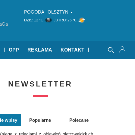
POGODA
OLSZTYN
DZIŚ:
12 °C
JUTRO:
25 °C
aGa
Y
OPP
REKLAMA
KONTAKT
NEWSLETTER
ie wpisy
Popularne
Polecane
Księga z relacjami z objawień gietrzwałdzkich