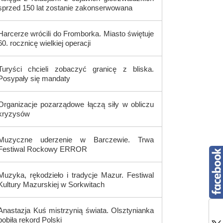
sprzed 150 lat zostanie zakonserwowana
Harcerze wrócili do Fromborka. Miasto świętuje
60. rocznicę wielkiej operacji
Turyści chcieli zobaczyć granicę z bliska.
Posypały się mandaty
Organizacje pozarządowe łączą siły w obliczu
kryzysów
Muzyczne uderzenie w Barczewie. Trwa
Festiwal Rockowy ERROR
Muzyka, rękodzieło i tradycje Mazur. Festiwal
Kultury Mazurskiej w Sorkwitach
Anastazja Kuś mistrzynią świata. Olsztynianka
pobiła rekord Polski