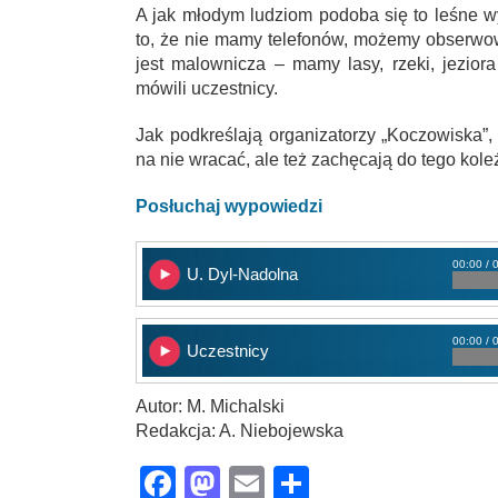
A jak młodym ludziom podoba się to leśne 
to, że nie mamy telefonów, możemy obserwow
jest malownicza – mamy lasy, rzeki, jezior
mówili uczestnicy.
Jak podkreślają organizatorzy „Koczowiska”, 
na nie wracać, ale też zachęcają do tego kole
Posłuchaj wypowiedzi
00:00 / 
U. Dyl-Nadolna
00:00 / 
Uczestnicy
Autor: M. Michalski
Redakcja: A. Niebojewska
Facebook
Mastodon
Email
Share