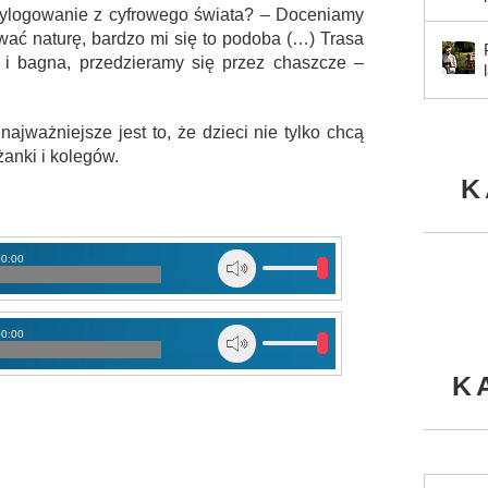
wylogowanie z cyfrowego świata? – Doceniamy
ać naturę, bardzo mi się to podoba (…) Trasa
a i bagna, przedzieramy się przez chaszcze –
najważniejsze jest to, że dzieci nie tylko chcą
żanki i kolegów.
K
00:00
00:00
K