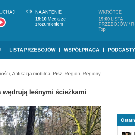
UCHAJ
NA ANTENIE
WKRÓTCE
18:10
Media ze
19:00
LISTA
zrozumieniem
PRZEBOJÓW / R
Top
U
LISTA PRZEBOJÓW
WSPÓŁPRACA
PODCAST
ności
,
Aplikacja mobilna
,
Pisz
,
Region
,
Regiony
 wędrują leśnymi ścieżkami
Ostatn