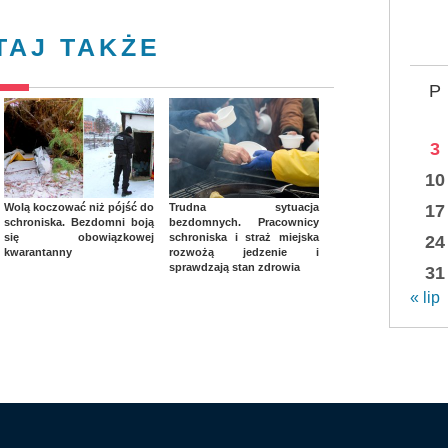
TAJ TAKŻE
P
3
10
Wolą koczować niż pójść do
Trudna sytuacja
17
schroniska. Bezdomni boją
bezdomnych. Pracownicy
się obowiązkowej
schroniska i straż miejska
24
kwarantanny
rozwożą jedzenie i
sprawdzają stan zdrowia
31
« lip