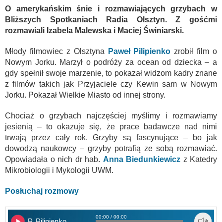
O amerykańskim śnie i rozmawiających grzybach w
Bliższych Spotkaniach Radia Olsztyn. Z gośćmi
rozmawiali Izabela Malewska i Maciej Świniarski.
Młody filmowiec z Olsztyna
Paweł Pilipienko
zrobił film o
Nowym Jorku. Marzył o podróży za ocean od dziecka – a
gdy spełnił swoje marzenie, to pokazał widzom kadry znane
z filmów takich jak Przyjaciele czy Kewin sam w Nowym
Jorku. Pokazał Wielkie Miasto od innej strony.
Chociaż o grzybach najczęściej myślimy i rozmawiamy
jesienią – to okazuje się, że prace badawcze nad nimi
trwają przez cały rok. Grzyby są fascynujące – bo jak
dowodzą naukowcy – grzyby potrafią ze sobą rozmawiać.
Opowiadała o nich dr hab.
Anna Biedunkiewicz
z Katedry
Mikrobiologii i Mykologii UWM.
Posłuchaj rozmowy
00:00 / 00:00
P. Pilipienko