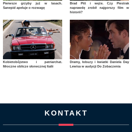
Pierwsze grzyby już w lasach.
Brad Pitt i węże. Czy Piestrak
Sanepid apeluje o rozwagę
naprawdę zrobił najgorszy film w
historii?
Kobietobójstwo i patriarchat.
Dramy, łobuzy i kwiatki Daniela Day
Mroczne oblicze słonecznej Italii
Lewisa w audycji Do Zobaczenia
KONTAKT