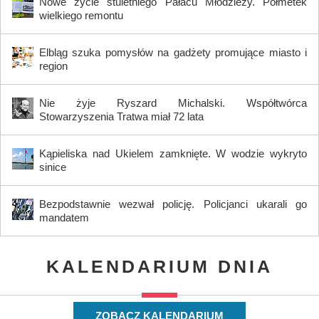
Nowe życie stuletniego Pałacu Młodzieży. Półmetek
wielkiego remontu
Elbląg szuka pomysłów na gadżety promujące miasto i
region
Nie żyje Ryszard Michalski. Współtwórca
Stowarzyszenia Tratwa miał 72 lata
Kąpieliska nad Ukielem zamknięte. W wodzie wykryto
sinice
Bezpodstawnie wezwał policję. Policjanci ukarali go
mandatem
KALENDARIUM DNIA
ZOBACZ KALENDARIUM