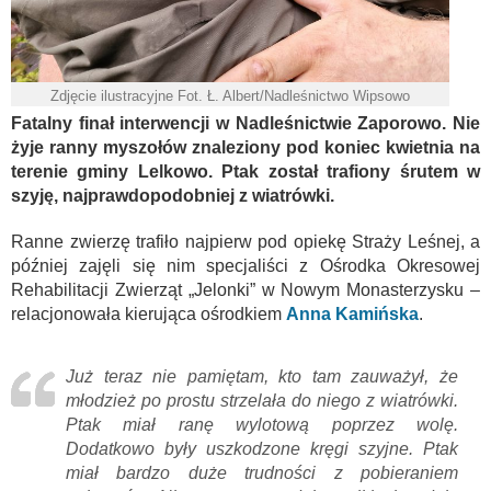
Zdjęcie ilustracyjne Fot. Ł. Albert/Nadleśnictwo Wipsowo
Fatalny finał interwencji w Nadleśnictwie Zaporowo. Nie
żyje ranny myszołów znaleziony pod koniec kwietnia na
terenie gminy Lelkowo. Ptak został trafiony śrutem w
szyję, najprawdopodobniej z wiatrówki.
Ranne zwierzę trafiło najpierw pod opiekę Straży Leśnej, a
później zajęli się nim specjaliści z Ośrodka Okresowej
Rehabilitacji Zwierząt „Jelonki” w Nowym Monasterzysku –
relacjonowała kierująca ośrodkiem
Anna Kamińska
.
Już teraz nie pamiętam, kto tam zauważył, że
młodzież po prostu strzelała do niego z wiatrówki.
Ptak miał ranę wylotową poprzez wolę.
Dodatkowo były uszkodzone kręgi szyjne. Ptak
miał bardzo duże trudności z pobieraniem