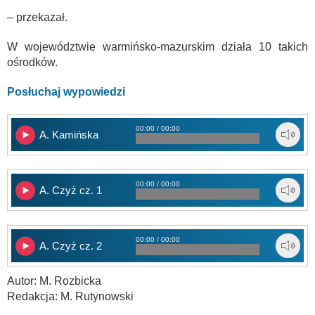
– przekazał.
W województwie warmińsko-mazurskim działa 10 takich
ośrodków.
Posłuchaj wypowiedzi
00:00 / 00:00
A. Kamińska
00:00 / 00:00
A. Czyż cz. 1
00:00 / 00:00
A. Czyż cz. 2
Autor: M. Rozbicka
Redakcja: M. Rutynowski