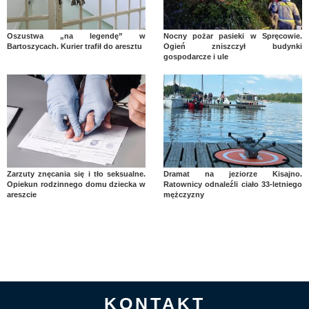
Oszustwa „na legendę” w
Nocny pożar pasieki w Spręcowie.
Bartoszycach. Kurier trafił do aresztu
Ogień zniszczył budynki
gospodarcze i ule
Zarzuty znęcania się i tło seksualne.
Dramat na jeziorze Kisajno.
Opiekun rodzinnego domu dziecka w
Ratownicy odnaleźli ciało 33-letniego
areszcie
mężczyzny
KONTAKT