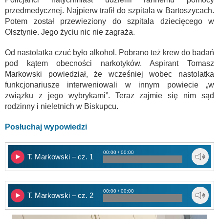
przedmedycznej. Najpierw trafił do szpitala w Bartoszycach.
Potem został przewieziony do szpitala dziecięcego w
Olsztynie. Jego życiu nic nie zagraża.
Od nastolatka czuć było alkohol. Pobrano też krew do badań
pod kątem obecności narkotyków. Aspirant Tomasz
Markowski powiedział, że wcześniej wobec nastolatka
funkcjonariusze interweniowali w innym powiecie „w
związku z jego wybrykami”. Teraz zajmie się nim sąd
rodzinny i nieletnich w Biskupcu.
Posłuchaj wypowiedzi
00:00 / 00:00
T. Markowski – cz. 1
00:00 / 00:00
T. Markowski – cz. 2