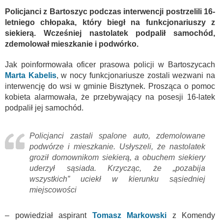
Policjanci z Bartoszyc podczas interwencji postrzelili 16-
letniego chłopaka, który biegł na funkcjonariuszy z
siekierą. Wcześniej nastolatek podpalił samochód,
zdemolował mieszkanie i podwórko.
Jak poinformowała oficer prasowa policji w Bartoszycach
Marta Kabelis
, w nocy funkcjonariusze zostali wezwani na
interwencję do wsi w gminie Bisztynek. Prosząca o pomoc
kobieta alarmowała, że przebywający na posesji 16-latek
podpalił jej samochód.
Policjanci zastali spalone auto, zdemolowane
podwórze i mieszkanie. Usłyszeli, że nastolatek
groził domownikom siekierą, a obuchem siekiery
uderzył sąsiada. Krzycząc, że „pozabija
wszystkich” uciekł w kierunku sąsiedniej
miejscowości
– powiedział aspirant
Tomasz Markowski
z Komendy