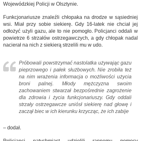
Wojewódzkiej Policji w Olsztynie.
Funkcjonariusze znaleźli chłopaka na drodze w sąsiedniej
wsi. Miał przy sobie siekierę. Gdy 16-latek nie chciał jej
odłożyć użyli gazu, ale to nie pomogło. Policjanci oddali w
powietrze 6 strzałów ostrzegawczych, a gdy chłopak nadal
nacierał na nich z siekierą strzelili mu w udo.
Próbowali powstrzymać nastolatka używając gazu
pieprzowego i pałek służbowych. Nie zrobiła też
na nim wrażenia informacja o możliwości użycia
broni palnej. Młody mężczyzna swoim
zachowaniem stwarzał bezpośrednie zagrożenie
dla zdrowia i życia funkcjonariuszy. Gdy oddali
strzały ostrzegawcze uniósł siekierę nad głowę i
zaczął biec w ich kierunku krzycząc, że ich zabije
– dodał.
Policjanci natychmiast udzielili rannemu pomocy