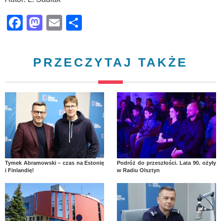
Facebook
Mastodon
Email
Share
PRZECZYTAJ TAKŻE
Tymek Abramowski – czas na Estonię
Podróż do przeszłości. Lata 90. ożyły
i Finlandię!
w Radiu Olsztyn