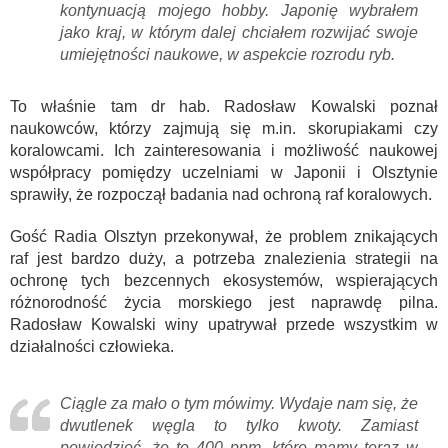
kontynuacją mojego hobby. Japonię wybrałem
jako kraj, w którym dalej chciałem rozwijać swoje
umiejętności naukowe, w aspekcie rozrodu ryb.
To właśnie tam dr hab. Radosław Kowalski poznał
naukowców, którzy zajmują się m.in. skorupiakami czy
koralowcami. Ich zainteresowania i możliwość naukowej
współpracy pomiędzy uczelniami w Japonii i Olsztynie
sprawiły, że rozpoczął badania nad ochroną raf koralowych.
Gość Radia Olsztyn przekonywał, że problem znikających
raf jest bardzo duży, a potrzeba znalezienia strategii na
ochronę tych bezcennych ekosystemów, wspierających
różnorodność życia morskiego jest naprawdę pilna.
Radosław Kowalski winy upatrywał przede wszystkim w
działalności człowieka.
Ciągle za mało o tym mówimy. Wydaje nam się, że
dwutlenek węgla to tylko kwoty. Zamiast
powiedzieć, że te 400 ppm, które mamy teraz w