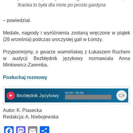
firanka to była dla mnie po prostu gardyna
– powiedział.
Medale, nagrody i wyróżnienia zostaną wręczone w piątek
(26 września) podczas uroczystej gali w Łomży.
Przypomnijmy, o gwarze warmińskiej z Łukaszem Ruchem
w audycji Bezbłędnik językowy rozmawiała Anna
Minkiewicz-Zaremba.
Posłuchaj rozmowy
00:00 / 00:00
Bezbłędnik Językowy
Autor: K. Piasecka
Redakcja: A. Niebojewska
Facebook
Mastodon
Email
Share