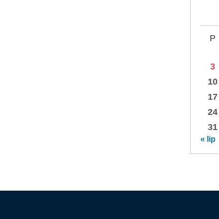
P
3
10
17
24
31
« lip