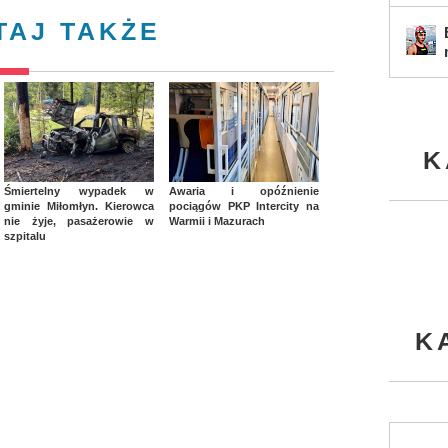
TAJ TAKŻE
K
Śmiertelny wypadek w
Awaria i opóźnienie
gminie Miłomłyn. Kierowca
pociągów PKP Intercity na
nie żyje, pasażerowie w
Warmii i Mazurach
szpitalu
K