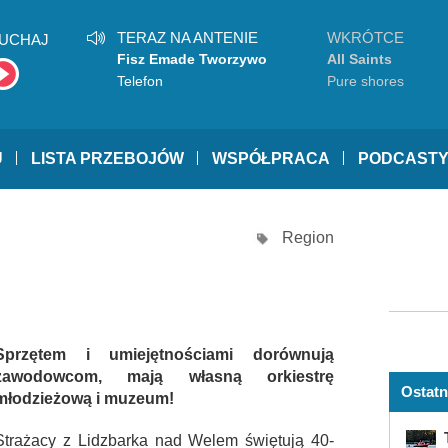
TERAZ NA ANTENIE
WKRÓTCE
UCHAJ
Fisz Emade Tworzywo
All Saints
Telefon
Pure shores
U
LISTA PRZEBOJÓW
WSPÓŁPRACA
PODCAST
Region
Sprzętem i umiejętnościami dorównują
zawodowcom, mają własną orkiestrę
Ostatn
młodzieżową i muzeum!
Strażacy z Lidzbarka nad Welem świętują 40-