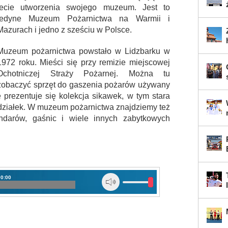
lecie utworzenia swojego muzeum. Jest to
jedyne Muzeum Pożarnictwa na Warmii i
Mazurach i jedno z sześciu w Polsce.
Muzeum pożarnictwa powstało w Lidzbarku w
1972 roku. Mieści się przy remizie miejscowej
Ochotniczej Straży Pożarnej. Można tu
zobaczyć sprzęt do gaszenia pożarów używany
 prezentuje się kolekcja sikawek, w tym stara
edziałek. W muzeum pożarnictwa znajdziemy też
ndarów, gaśnic i wiele innych zabytkowych
00:00