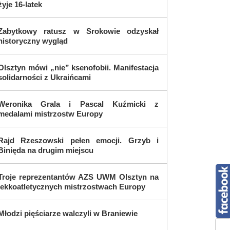
żyje 16-latek
Zabytkowy ratusz w Srokowie odzyskał
historyczny wygląd
Olsztyn mówi „nie” ksenofobii. Manifestacja
solidarności z Ukraińcami
Weronika Grala i Pascal Kuźmicki z
medalami mistrzostw Europy
Rajd Rzeszowski pełen emocji. Grzyb i
Binięda na drugim miejscu
Troje reprezentantów AZS UWM Olsztyn na
lekkoatletycznych mistrzostwach Europy
Młodzi pięściarze walczyli w Braniewie