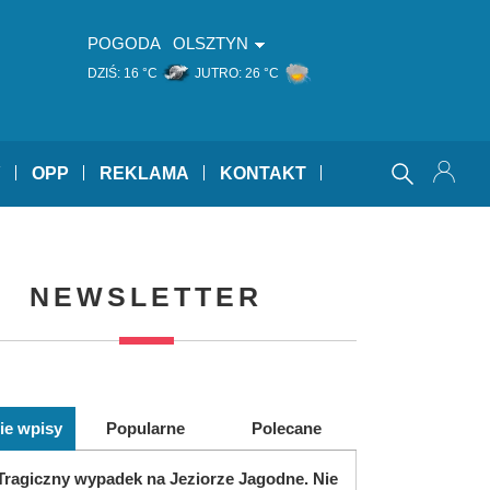
POGODA
OLSZTYN
DZIŚ:
16 °C
JUTRO:
26 °C
Y
OPP
REKLAMA
KONTAKT
NEWSLETTER
ie wpisy
Popularne
Polecane
Tragiczny wypadek na Jeziorze Jagodne. Nie