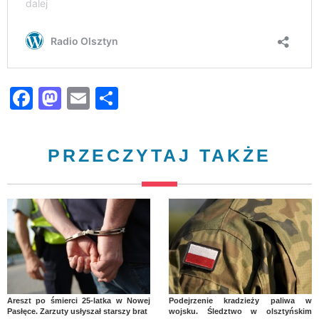
Facebook
Mastodon
Email
Share
PRZECZYTAJ TAKŻE
Areszt po śmierci 25-latka w Nowej
Podejrzenie kradzieży paliwa w
Pasłęce. Zarzuty usłyszał starszy brat
wojsku. Śledztwo w olsztyńskim