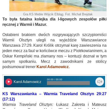
Gra KS Meble Wójcik Elbląg. Fot. Michał Brejdak
To była fatalna kolejka dla I-ligowych zespołów piłki
ręcznej z Warmii i Mazur.
Osłabieni brakiem dwóch rozgrywających szczypiorniści
Warmii Olsztyn ulegli na wyjeździe Warszawiance
Warszawa 27:29. Karol Królik otrzymał karę zawieszenia na
jeden mecz za faul w końcówce meczu z Piotrkowianinem, a
Oskar Kempiński ma złamany nos – kontuzji doznał w tym
samym spotkaniu. Mecz z zawodnikami ze stolicy
podsumował trener
Karol Adamowicz.
00:00 / 00:00
Karol Adamowicz
KS Warszawianka – Warmia Traveland Olsztyn 29:27
(17:12)
Warmia Traveland Olsztyn:
Łukasz Zakreta i Mateusz