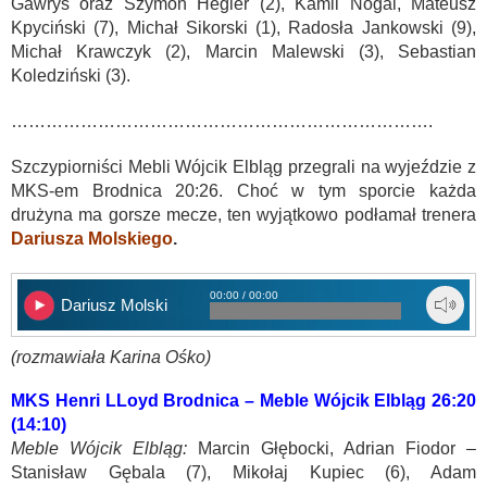
Gawryś oraz Szymon Hegier (2), Kamil Nogal, Mateusz
Kpyciński (7), Michał Sikorski (1), Radosła Jankowski (9),
Michał Krawczyk (2), Marcin Malewski (3), Sebastian
Koledziński (3).
……………………………………………………………….
Szczypiorniści Mebli Wójcik Elbląg przegrali na wyjeździe z
MKS-em Brodnica 20:26. Choć w tym sporcie każda
drużyna ma gorsze mecze, ten wyjątkowo podłamał trenera
Dariusza Molskiego
.
00:00 / 00:00
Dariusz Molski
(rozmawiała Karina Ośko)
MKS Henri LLoyd Brodnica – Meble Wójcik Elbląg 26:20
(14:10)
Meble Wójcik Elbląg:
Marcin Głębocki, Adrian Fiodor –
Stanisław Gębala (7), Mikołaj Kupiec (6), Adam