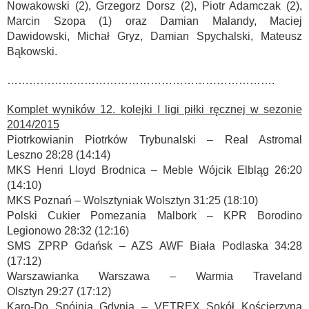
Nowakowski (2), Grzegorz Dorsz (2), Piotr Adamczak (2),
Marcin Szopa (1) oraz Damian Malandy, Maciej
Dawidowski, Michał Gryz, Damian Spychalski, Mateusz
Bąkowski.
……………………………………………………………….
Komplet wyników 12. kolejki I ligi piłki ręcznej w sezonie
2014/2015
Piotrkowianin Piotrków Trybunalski – Real Astromal
Leszno 28:28 (14:14)
MKS Henri Lloyd Brodnica – Meble Wójcik Elbląg 26:20
(14:10)
MKS Poznań – Wolsztyniak Wolsztyn 31:25 (18:10)
Polski Cukier Pomezania Malbork – KPR Borodino
Legionowo 28:32 (12:16)
SMS ZPRP Gdańsk – AZS AWF Biała Podlaska 34:28
(17:12)
Warszawianka Warszawa – Warmia Traveland
Olsztyn 29:27 (17:12)
Karo-Do Spójnia Gdynia – VETREX Sokół Kościerzyna