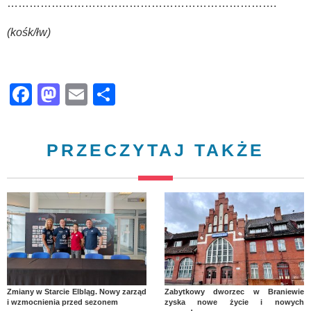
……………………………………………………………….
(kośk/łw)
Facebook
Mastodon
Email
Share
PRZECZYTAJ TAKŻE
Zmiany w Starcie Elbląg. Nowy zarząd
Zabytkowy dworzec w Braniewie
i wzmocnienia przed sezonem
zyska nowe życie i nowych