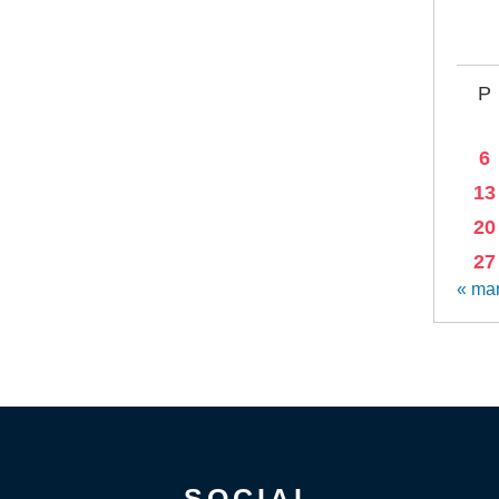
P
6
13
20
27
« ma
SOCIAL