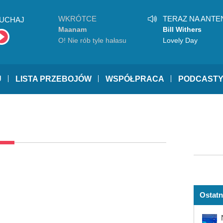
WKRÓTCE
TERAZ NA ANTE
UCHAJ
Maanam
Bill Withers
O! Nie rób tyle hałasu
Lovely Day
U
LISTA PRZEBOJÓW
WSPÓŁPRACA
PODCAST
Ostatn