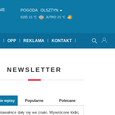
NIE
POGODA
OLSZTYN
DZIŚ:
21 °C
JUTRO:
21 °C
Y
OPP
REKLAMA
KONTAKT
NEWSLETTER
ie wpisy
Popularne
Polecane
Nawałnice dały się we znaki. Wywrócone łódki,