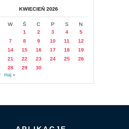
KWIECIEŃ 2026
W
Ś
C
P
S
N
1
2
3
4
5
7
8
9
10
11
12
14
15
16
17
18
19
21
22
23
24
25
26
28
29
30
r
maj »
APLIKACJE