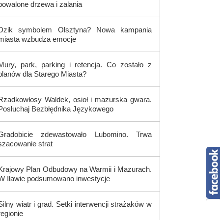
powalone drzewa i zalania
Dzik symbolem Olsztyna? Nowa kampania
miasta wzbudza emocje
Mury, park, parking i retencja. Co zostało z
planów dla Starego Miasta?
Rzadkowłosy Waldek, osioł i mazurska gwara.
Posłuchaj Bezbłędnika Językowego
Gradobicie zdewastowało Lubomino. Trwa
szacowanie strat
Krajowy Plan Odbudowy na Warmii i Mazurach.
W Iławie podsumowano inwestycje
Silny wiatr i grad. Setki interwencji strażaków w
regionie