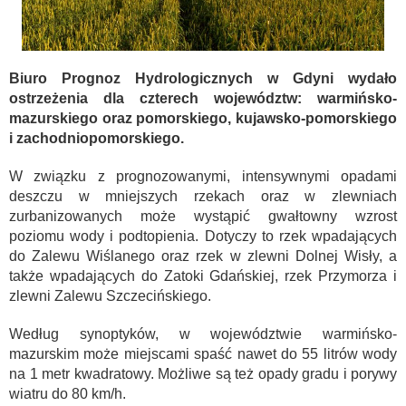
Biuro Prognoz Hydrologicznych w Gdyni wydało
ostrzeżenia dla czterech województw: warmińsko-
mazurskiego oraz pomorskiego, kujawsko-pomorskiego
i zachodniopomorskiego.
W związku z prognozowanymi, intensywnymi opadami
deszczu w mniejszych rzekach oraz w zlewniach
zurbanizowanych może wystąpić gwałtowny wzrost
poziomu wody i podtopienia. Dotyczy to rzek wpadających
do Zalewu Wiślanego oraz rzek w zlewni Dolnej Wisły, a
także wpadających do Zatoki Gdańskiej, rzek Przymorza i
zlewni Zalewu Szczecińskiego.
Według synoptyków, w województwie warmińsko-
mazurskim może miejscami spaść nawet do 55 litrów wody
na 1 metr kwadratowy. Możliwe są też opady gradu i porywy
wiatru do 80 km/h.