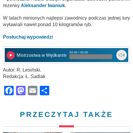
rezerwy
Aleksander Iwaniuk
.
W latach minionych najlepsi zawodnicy podczas jednej tury
wyławiali nawet ponad 10 kilogramów ryb.
Posłuchaj wypowiedzi
00:00 / 00:00
Mistrzostwa w Wędkarstwie
Autor: R. Lesiński.
Redakcja: Ł. Sadlak
Facebook
Mastodon
Email
Share
PRZECZYTAJ TAKŻE