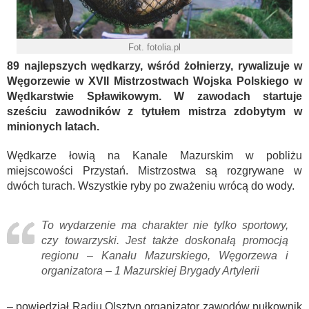
Fot. fotolia.pl
89 najlepszych wędkarzy, wśród żołnierzy, rywalizuje w
Węgorzewie w XVII Mistrzostwach Wojska Polskiego w
Wędkarstwie Spławikowym. W zawodach startuje
sześciu zawodników z tytułem mistrza zdobytym w
minionych latach.
Wędkarze łowią na Kanale Mazurskim w pobliżu
miejscowości Przystań. Mistrzostwa są rozgrywane w
dwóch turach. Wszystkie ryby po zważeniu wrócą do wody.
To wydarzenie ma charakter nie tylko sportowy,
czy towarzyski. Jest także doskonałą promocją
regionu – Kanału Mazurskiego, Węgorzewa i
organizatora – 1 Mazurskiej Brygady Artylerii
– powiedział Radiu Olsztyn organizator zawodów pułkownik