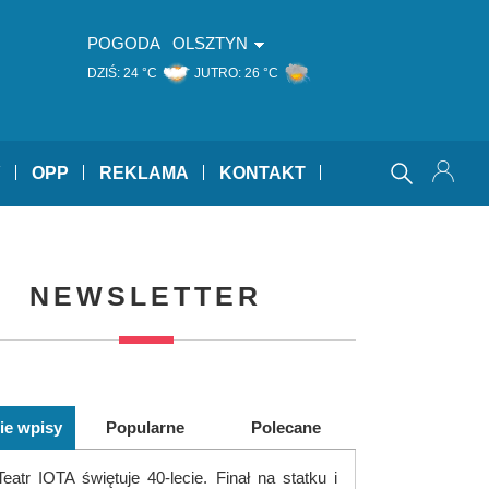
POGODA
OLSZTYN
DZIŚ:
24 °C
JUTRO:
26 °C
Y
OPP
REKLAMA
KONTAKT
NEWSLETTER
ie wpisy
Popularne
Polecane
Teatr IOTA świętuje 40-lecie. Finał na statku i