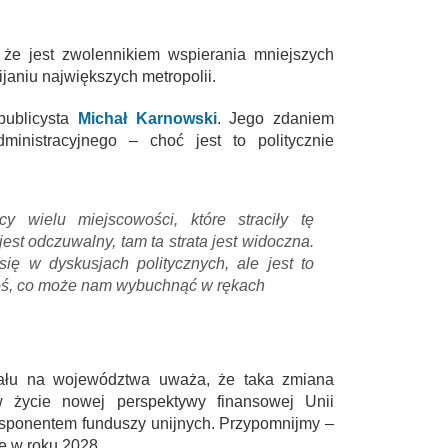
, że jest zwolennikiem wspierania mniejszych
ijaniu największych metropolii.
ublicysta
Michał Karnowski
. Jego zdaniem
inistracyjnego – choć jest to politycznie
y wielu miejscowości, które straciły tę
est odczuwalny, tam ta strata jest widoczna.
ię w dyskusjach politycznych, ale jest to
oś, co może nam wybuchnąć w rękach
ziału na województwa uważa, że taka zmiana
życie nowej perspektywy finansowej Unii
ysponentem funduszy unijnych. Przypomnijmy –
ę w roku 2028.