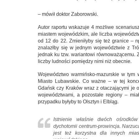
– mówił doktor Zaborowski.
Autor raportu wskazuje 4 możliwe scenarius
miastem wojewódzkim, ale liczba województw
od 12 do 22. Zmieniłyby się też granice – 
znalazłby się w jednym województwie z Tró
jednak ku tzw. wariantowi równoważącemu. 
liczby ludności pomiędzy nimi niż obecnie.
Województwo warmińsko-mazurskie w tym wa
Miasto Lubawskie. Co ważne – w tej konce
Gdańsk czy Kraków wraz z otaczającymi je o
województwami, a pozostałe regiony – mi
przypadku byłyby to Olsztyn i Elbląg.
Istnienie właśnie dwóch ośrodkó
dychotomii centrum-prowincja. Narzu
jest też korzystna dla innych mias