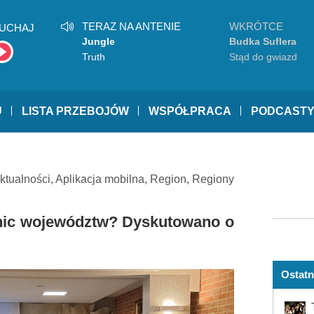
TERAZ NA ANTENIE
WKRÓTCE
UCHAJ
Jungle
Budka Suflera
Truth
Stąd do gwiazd
U
LISTA PRZEBOJÓW
WSPÓŁPRACA
PODCAST
ktualności
,
Aplikacja mobilna
,
Region
,
Regiony
anic województw? Dyskutowano o
Ostatn