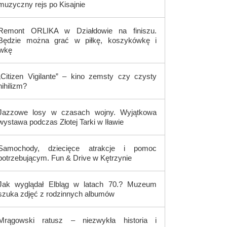
muzyczny rejs po Kisajnie
Remont ORLIKA w Działdowie na finiszu.
Będzie można grać w piłkę, koszykówkę i
ówkę
„Citizen Vigilante” – kino zemsty czy czysty
nihilizm?
Jazzowe losy w czasach wojny. Wyjątkowa
wystawa podczas Złotej Tarki w Iławie
Samochody, dziecięce atrakcje i pomoc
potrzebującym. Fun & Drive w Kętrzynie
Jak wyglądał Elbląg w latach 70.? Muzeum
szuka zdjęć z rodzinnych albumów
Mrągowski ratusz – niezwykła historia i