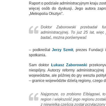
Raport o podziale administracyjnym kraju zos
więcej osób do dyskusji. Jego autora zapro
„Metropolia Olsztyn”.
Doktor Zaborowski przebadał f
administracyjnej. To już 25 lat, więc
badać, można porównywać
– podkreślał
Jerzy Szmit
, prezes Fundacji 
spotkania.
Sam doktor
Łukasz Zaborowski
przekonyw
niespójny. Autorzy reformy administracyjnej
województw, ale później do gry weszła polit
– granice województw dzielą regiony, czego d
Najgorsze, co zrobiono Elblągowi, to
region i większość jego regionu zost
z niewielką częścią został przyłączo