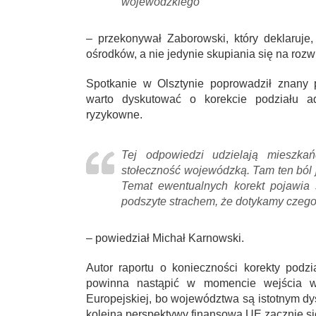
wojewódzkiego
– przekonywał Zaborowski, który deklaruje
ośrodków, a nie jedynie skupiania się na rozw
Spotkanie w Olsztynie poprowadził znany p
warto dyskutować o korekcie podziału adm
ryzykowne.
Tej odpowiedzi udzielają mieszkańc
stołeczność wojewódzką. Tam ten ból j
Temat ewentualnych korekt pojawia s
podszyte strachem, że dotykamy czeg
– powiedział Michał Karnowski.
Autor raportu o konieczności korekty pod
powinna nastąpić w momencie wejścia w 
Europejskiej, bo województwa są istotnym d
kolejna perspektywy finansowa UE zacznie si