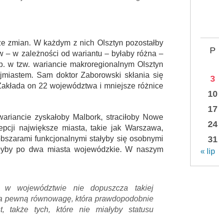
ze zmian. W każdym z nich Olsztyn pozostałby
P
 – w zależności od wariantu – byłaby różna –
np. w tzw. wariancie makroregionalnym Olsztyn
jmiastem. Sam doktor Zaborowski skłania się
3
Zakłada on 22 województwa i mniejsze różnice
10
17
riancie zyskałoby Malbork, straciłoby Nowe
24
pcji największe miasta, takie jak Warszawa,
bszarami funkcjonalnymi stałyby się osobnymi
31
ałyby po dwa miasta wojewódzkie. W naszym
« lip
w w województwie nie dopuszcza takiej
ca pewną równowagę, która prawdopodobnie
t, także tych, które nie miałyby statusu