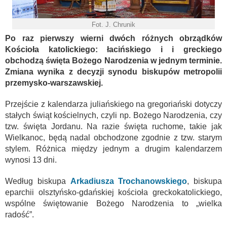
Fot. J. Chrunik
Po raz pierwszy wierni dwóch różnych obrządków
Kościoła katolickiego: łacińskiego i i greckiego
obchodzą święta Bożego Narodzenia w jednym terminie.
Zmiana wynika z decyzji synodu biskupów metropolii
przemysko-warszawskiej.
Przejście z kalendarza juliańskiego na gregoriański dotyczy
stałych świąt kościelnych, czyli np. Bożego Narodzenia, czy
tzw. święta Jordanu. Na razie święta ruchome, takie jak
Wielkanoc, będą nadal obchodzone zgodnie z tzw. starym
stylem. Różnica między jednym a drugim kalendarzem
wynosi 13 dni.
Według biskupa
Arkadiusza Trochanowskiego
, biskupa
eparchii olsztyńsko-gdańskiej kościoła greckokatolickiego,
wspólne świętowanie Bożego Narodzenia to „wielka
radość”.