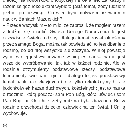
diecezji samoborsko-drohobyckiej na Ukrainie. Za każdym
razem ksiądz rekolektant wybiera jakiś temat, żeby ludziom
głębiej go rozwinąć. Co więc było motywem przewodnim
nauk w Baniach Mazurskich?
– Przede wszystkim – to miło, że zaprosili, że mogłem razem
z ludźmi się modlić. Święta Bożego Narodzenia to jest
oczywiście świeto rodziny, dlatego temat został określony
przez samego Boga, można tak powiedzieć, to jest dbanie o
rodzinę, bo od niej wszystko się zaczyna. W niej powstaje
życie, w niej jest wychowanie, w niej jest nauka, w niej jest
wszelkie wypróbowanie, tak jak w każdej rodzinie. Ale w
rodzinie otrzymujemy podstawowe rzeczy, podstawowe
fundamenty, wie pani, życia. I dlatego to jest podstawowy
temat nauk rekolekcyjnych i nie tylko rekolekcyjnych, ale
jakichkolwiek kazań duchowych, kościelnych; jest to nauka
o rodzinie, którą pokazał sam Pan Bóg, którą uświęcił sam
Pan Bóg, bo On chce, żeby rodzina była zbawiona. Bo w
rodzinie przychodzi dziecko, człowiek na ten świat. I On ją
wychowuje.
(-)