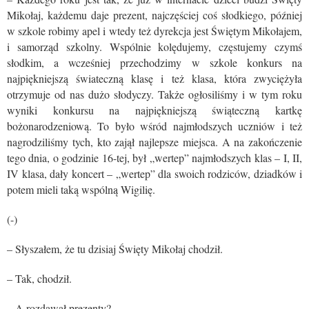
Mikołaj, każdemu daje prezent, najczęściej coś słodkiego, później
w szkole robimy apel i wtedy też dyrekcja jest Świętym Mikołajem,
i samorząd szkolny. Wspólnie kolędujemy, częstujemy czymś
słodkim, a wcześniej przechodzimy w szkole konkurs na
najpiękniejszą świateczną klasę i też klasa, która zwyciężyła
otrzymuje od nas dużo słodyczy. Także ogłosiliśmy i w tym roku
wyniki konkursu na najpiękniejszą świąteczną kartkę
bożonarodzeniową. To było wśród najmłodszych uczniów i też
nagrodziliśmy tych, kto zajął najlepsze miejsca. A na zakończenie
tego dnia, o godzinie 16-tej, był „wertep” najmłodszych klas – I, II,
IV klasa, dały koncert – „wertep” dla swoich rodziców, dziadków i
potem mieli taką wspólną Wigilię.
(-)
– Słyszałem, że tu dzisiaj Święty Mikołaj chodził.
– Tak, chodził.
– A rozdawał prezenty?