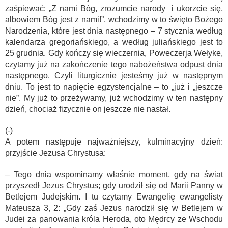
zaśpiewać: „Z nami Bóg, zrozumcie narody i ukorzcie się,
albowiem Bóg jest z nami!”, wchodzimy w to święto Bożego
Narodzenia, które jest dnia następnego – 7 stycznia według
kalendarza gregoriańskiego, a według juliańskiego jest to
25 grudnia. Gdy kończy się wieczernia, Poweczerja Wełyke,
czytamy już na zakończenie tego nabożeństwa odpust dnia
następnego. Czyli liturgicznie jesteśmy już w następnym
dniu. To jest to napięcie egzystencjalne – to „już i „jeszcze
nie”. My już to przeżywamy, już wchodzimy w ten następny
dzień, chociaż fizycznie on jeszcze nie nastał.
(-)
A potem następuje najważniejszy, kulminacyjny dzień:
przyjście Jezusa Chrystusa:
– Tego dnia wspominamy właśnie moment, gdy na świat
przyszedł Jezus Chrystus; gdy urodził się od Marii Panny w
Betlejem Judejskim. I tu czytamy Ewangelię ewangelisty
Mateusza 3, 2: „Gdy zaś Jezus narodził się w Betlejem w
Judei za panowania króla Heroda, oto Mędrcy ze Wschodu