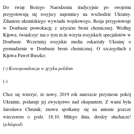
Do świąt Bożego Narodzenia tradycyjnie po swojemu
przygotowują się rosyjscy najemnicy na wschodzie Ukrainy.
Zdaniem ukraińskiego wywiadu wojskowego, Rosja przygotowuje
w Donbasie prowokację z użyciem broni chemicznej. Według
Kijowa, świadczyć ma o tym m.in wizyta rosyjskich specjalistów w
Donbasie. Wcześniej rosyjskie media oskarżały Ukrainę o
gromadzenie w Donbasie broni chemicznej. O szczegółach z
Kijowa Paweł Buszko:
(-) Korespondencja w języku polskim
(-)
Chce się wierzyć, że nowy, 2019 rok nareszcie przyniesie pokój
Ukrainie, podaruje jej zwycięstwo nad okupantem. Z wami była
Jarosława Chrunik; znowu spotkamy się na antenie jeszcze
wieczorem o godz. 18.10. Miłego dnia, drodzy słuchacze!
(
jch/apod
)