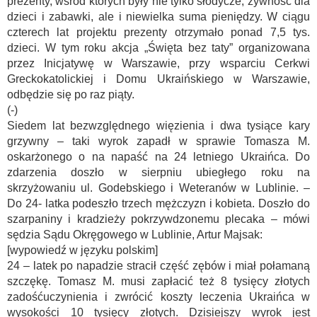
prezenty, wśród których były nie tylko słodycze, żywność dla
dzieci i zabawki, ale i niewielka suma pieniędzy. W ciągu
czterech lat projektu prezenty otrzymało ponad 7,5 tys.
dzieci. W tym roku akcja „Święta bez taty” organizowana
przez Inicjatywę w Warszawie, przy wsparciu Cerkwi
Greckokatolickiej i Domu Ukraińskiego w Warszawie,
odbędzie się po raz piąty.
(-)
Siedem lat bezwzględnego więzienia i dwa tysiące kary
grzywny – taki wyrok zapadł w sprawie Tomasza M.
oskarżonego o na napaść na 24 letniego Ukraińca. Do
zdarzenia doszło w sierpniu ubiegłego roku na
skrzyżowaniu ul. Godebskiego i Weteranów w Lublinie. –
Do 24- latka podeszło trzech mężczyzn i kobieta. Doszło do
szarpaniny i kradzieży pokrzywdzonemu plecaka – mówi
sędzia Sądu Okręgowego w Lublinie, Artur Majsak:
[wypowiedź w języku polskim]
24 – latek po napadzie stracił część zębów i miał połamaną
szczękę. Tomasz M. musi zapłacić też 8 tysięcy złotych
zadośćuczynienia i zwrócić koszty leczenia Ukraińca w
wysokości 10 tysięcy złotych. Dzisiejszy wyrok jest