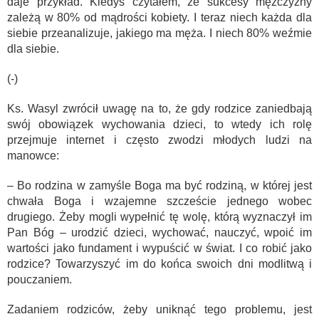
daje przykład. Kiedyś czytałem, że sukcesy mężczyzny
zależą w 80% od mądrości kobiety. I teraz niech każda dla
siebie przeanalizuje, jakiego ma męża. I niech 80% weźmie
dla siebie.
(-)
Ks. Wasyl zwrócił uwagę na to, że gdy rodzice zaniedbają
swój obowiązek wychowania dzieci, to wtedy ich rolę
przejmuje internet i często zwodzi młodych ludzi na
manowce:
– Bo rodzina w zamyśle Boga ma być rodziną, w której jest
chwała Boga i wzajemne szczeście jednego wobec
drugiego. Żeby mogli wypełnić tę wolę, którą wyznaczył im
Pan Bóg – urodzić dzieci, wychować, nauczyć, wpoić im
wartości jako fundament i wypuścić w świat. I co robić jako
rodzice? Towarzyszyć im do końca swoich dni modlitwą i
pouczaniem.
Zadaniem rodziców, żeby uniknąć tego problemu, jest