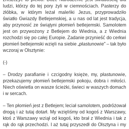
ludzi, którzy do tej pory żyli w ciemnościach. Pasterzy do
żłóbka, w którym leżał maleńki Jezus, przyprowadziło
światło Gwiazdy Betlejemskiej, a u nas od lat jest tradycja,
aby przynosić ze świątyni płomień betlejemski. Samolotem
jest on przywożony z Betlejem do Wiednia, a z Wiednia
rozchodzi się po całej Europie. Zadanie przynieść do cerkwi
płomień betlejemski wzięli na siebie „płastunowie” – tak było
wczoraj w Olsztynie:
(-)
– Drodzy parafianie i czcigodny księże, my, płastunowie,
przekazujemy płomień betlejemski pokoju, dobra i miłości.
Niech oświetla on wasze ścieżki, świeci w waszych domach
i w sercach.
– Ten płomień jest z Betlejem; leciał samolotem, podróżował
drogą i aż tutaj dotarł. My wzięliśmy od kogoś z Warszawy,
ktoś z Warszawy wziął od kogoś, kto brał z Wiednia i tak z
rąk do rąk przechodzi. I aż tutaj przyszedł do Olsztyna i my