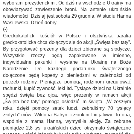
wyborami prezydenckimi. Od dziś na wschodzie Ukrainy ma
obowiązywać zawieszenie broni. Na antenie ukraińskie
wiadomości. Dzisiaj jest sobota 29 grudnia. W studiu Hanna
Wasilewska. Dzień dobry.
(-)
Greckokatolicki kościół w Polsce i olsztyńska parafia
greckokatolicka chcą dołączyć się do akcji „Święta bez taty”.
By przygotować prezenty dla dzieci zbierane są słodycze.
Wszystkie rzeczy będą zapakowane w imienne,
indywidualne pakunki i wysłane na Ukrainę na Boże
Narodzenie. Do każdego podarunku świątecznego
dołączone będą koperty z pieniędzmi w zależności od
potrzeb rodziny. Pieniądze pomogą rodzinom uregulować
rachunki, kupić żywność, leki itd. Tysiące dzieci na Ukrainie
spędzi święta bez ojca, więc prezenty w ramach akcji
„Święta bez taty” pomogą osłodzić im święta. „W zeszłym
roku, dzięki pomocy setek ludzi, zebraliśmy 70 tysięcy
złotych” mówi Wiktoria Batryn, członkini Inicjatywy. To ona,
wspólnie z mamą Hanną, wymyśliła akcję. Za zebrane
pieniądze 2,8 tys. ukraińskich dzieci otrzymało świąteczne