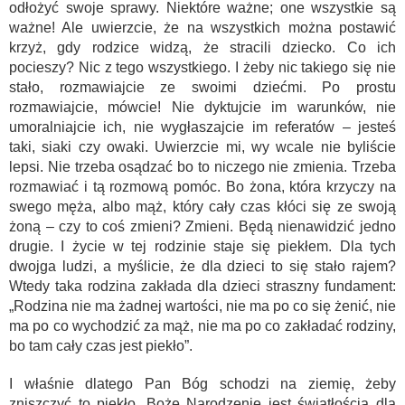
odłożyć swoje sprawy. Niektóre ważne; one wszystkie są
ważne! Ale uwierzcie, że na wszystkich można postawić
krzyż, gdy rodzice widzą, że stracili dziecko. Co ich
pocieszy? Nic z tego wszystkiego. I żeby nic takiego się nie
stało, rozmawiajcie ze swoimi dziećmi. Po prostu
rozmawiajcie, mówcie! Nie dyktujcie im warunków, nie
umoralniajcie ich, nie wygłaszajcie im referatów – jesteś
taki, siaki czy owaki. Uwierzcie mi, wy wcale nie byliście
lepsi. Nie trzeba osądzać bo to niczego nie zmienia. Trzeba
rozmawiać i tą rozmową pomóc. Bo żona, która krzyczy na
swego męża, albo mąż, który cały czas kłóci się ze swoją
żoną – czy to coś zmieni? Zmieni. Będą nienawidzić jedno
drugie. I życie w tej rodzinie staje się piekłem. Dla tych
dwojga ludzi, a myślicie, że dla dzieci to się stało rajem?
Wtedy taka rodzina zakłada dla dzieci straszny fundament:
„Rodzina nie ma żadnej wartości, nie ma po co się żenić, nie
ma po co wychodzić za mąż, nie ma po co zakładać rodziny,
bo tam cały czas jest piekło”.
I właśnie dlatego Pan Bóg schodzi na ziemię, żeby
zniszczyć to piekło. Boże Narodzenie jest światłością dla