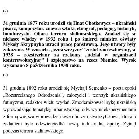
(-)
31 grudnia 1877 roku urodził się Hnat Chotkewycz – ukraiński
pisarz, kompozytor, znawca sztuki, etnograf, pedagog, historyk,
bandurzysta. Ofiara terroru stalinowskiego. Znalazł się w
niełasce władzy w 1932 roku i po śmierci ministra oświaty
Mykoły Skrypnyka utracił pracę państwową. Jego utwory były
zakazane. W czasach „jeżowszczyzny” został zaaresztowany, w
1938 – rozstrzelany za rzekomy „udział w organizacji
kontrrewolucyjnej” i szpiegostwo na rzecz Niemiec. Wyrok
wykonano 8 października 1938 roku.
(-)
31 grudnia 1892 roku urodził się Mychajl Semenko – poeta epoki
„Rozstrzelanego Odrodzenia”, założyciel i teoretyk ukraińskiego
futuryzmu, redaktor wielu wydań. Zmodernizował lirykę ukraińską
wprowadzając tematykę urbanistyczną; odważymi eksperymentami
z formą wiersza wprowadził nowe obrazy i stworzył słowa, których
zadaniem było odzwierciedlić nową, industrialną epokę. Zginął
podczas terroru stalinowskiego.