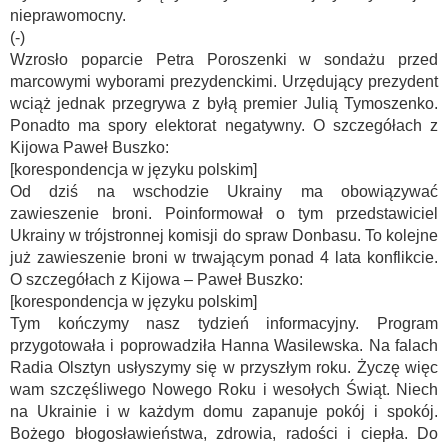
nieprawomocny.
(-)
Wzrosło poparcie Petra Poroszenki w sondażu przed
marcowymi wyborami prezydenckimi. Urzędujący prezydent
wciąż jednak przegrywa z byłą premier Julią Tymoszenko.
Ponadto ma spory elektorat negatywny. O szczegółach z
Kijowa Paweł Buszko:
[korespondencja w języku polskim]
Od dziś na wschodzie Ukrainy ma obowiązywać
zawieszenie broni. Poinformował o tym przedstawiciel
Ukrainy w trójstronnej komisji do spraw Donbasu. To kolejne
już zawieszenie broni w trwającym ponad 4 lata konflikcie.
O szczegółach z Kijowa – Paweł Buszko:
[korespondencja w języku polskim]
Tym kończymy nasz tydzień informacyjny. Program
przygotowała i poprowadziła Hanna Wasilewska. Na falach
Radia Olsztyn usłyszymy się w przyszłym roku. Życzę więc
wam szczęśliwego Nowego Roku i wesołych Świąt. Niech
na Ukrainie i w każdym domu zapanuje pokój i spokój.
Bożego błogosławieństwa, zdrowia, radości i ciepła. Do