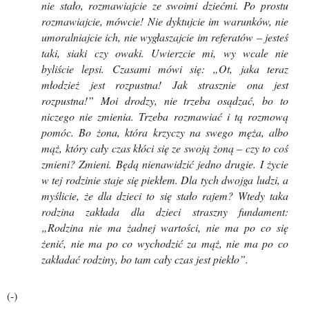
nie stało, rozmawiajcie ze swoimi dziećmi. Po prostu
rozmawiajcie, mówcie! Nie dyktujcie im warunków, nie
umoralniajcie ich, nie wygłaszajcie im referatów – jesteś
taki, siaki czy owaki. Uwierzcie mi, wy wcale nie
byliście lepsi. Czasami mówi się: „Ot, jaka teraz
młodzież jest rozpustna! Jak strasznie ona jest
rozpustna!” Moi drodzy, nie trzeba osądzać, bo to
niczego nie zmienia. Trzeba rozmawiać i tą rozmową
pomóc. Bo żona, która krzyczy na swego męża, albo
mąż, który cały czas kłóci się ze swoją żoną – czy to coś
zmieni? Zmieni. Będą nienawidzić jedno drugie. I życie
w tej rodzinie staje się piekłem. Dla tych dwojga ludzi, a
myślicie, że dla dzieci to się stało rajem? Wtedy taka
rodzina zakłada dla dzieci straszny fundament:
„Rodzina nie ma żadnej wartości, nie ma po co się
żenić, nie ma po co wychodzić za mąż, nie ma po co
zakładać rodziny, bo tam cały czas jest piekło”.
(-)