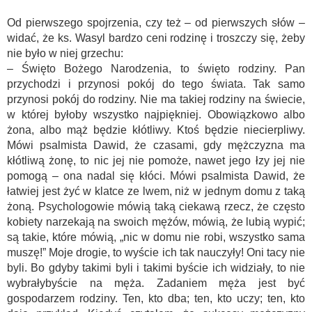
Od pierwszego spojrzenia, czy też – od pierwszych słów –
widać, że ks. Wasyl bardzo ceni rodzinę i troszczy się, żeby
nie było w niej grzechu:
– Święto Bożego Narodzenia, to święto rodziny. Pan
przychodzi i przynosi pokój do tego świata. Tak samo
przynosi pokój do rodziny. Nie ma takiej rodziny na świecie,
w której byłoby wszystko najpiękniej. Obowiązkowo albo
żona, albo mąż będzie kłótliwy. Ktoś będzie niecierpliwy.
Mówi psalmista Dawid, że czasami, gdy mężczyzna ma
kłótliwą żonę, to nic jej nie pomoże, nawet jego łzy jej nie
pomogą – ona nadal się kłóci. Mówi psalmista Dawid, że
łatwiej jest żyć w klatce ze lwem, niż w jednym domu z taką
żoną. Psychologowie mówią taką ciekawą rzecz, że często
kobiety narzekają na swoich mężów, mówią, że lubią wypić;
są takie, które mówią, „nic w domu nie robi, wszystko sama
muszę!” Moje drogie, to wyście ich tak nauczyły! Oni tacy nie
byli. Bo gdyby takimi byli i takimi byście ich widziały, to nie
wybrałybyście na męża. Zadaniem męża jest być
gospodarzem rodziny. Ten, kto dba; ten, kto uczy; ten, kto