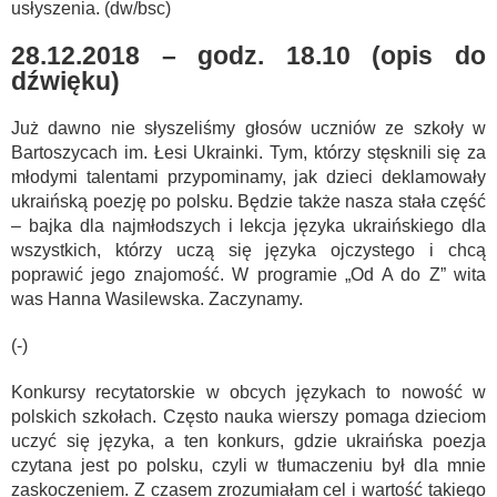
usłyszenia. (dw/bsc)
28.12.2018 – godz. 18.10 (opis do
dźwięku)
Już dawno nie słyszeliśmy głosów uczniów ze szkoły w
Bartoszycach im. Łesi Ukrainki. Tym, którzy stęsknili się za
młodymi talentami przypominamy, jak dzieci deklamowały
ukraińską poezję po polsku. Będzie także nasza stała część
– bajka dla najmłodszych i lekcja języka ukraińskiego dla
wszystkich, którzy uczą się języka ojczystego i chcą
poprawić jego znajomość. W programie „Od A do Z” wita
was Hanna Wasilewska. Zaczynamy.
(-)
Konkursy recytatorskie w obcych językach to nowość w
polskich szkołach. Często nauka wierszy pomaga dzieciom
uczyć się języka, a ten konkurs, gdzie ukraińska poezja
czytana jest po polsku, czyli w tłumaczeniu był dla mnie
zaskoczeniem. Z czasem zrozumiałam cel i wartość takiego