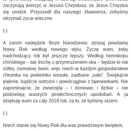
zaczynają wierzyć w Jezusa Chrystusa, że Jezus Chrystus
się urodził. Przyszedł dla naszego zbawienia, żebyśmy
otrzymali życie wieczne.
(-)
A zanim nadejdzie Boże Narodzenie, dzisiaj powitamy
Nowy Rok według nowego stylu. Życzę wam, żeby
nadchodzący rok był jeszcze lepszy. Według horoskopu
chińskiego – tak trochę z przymrużeniem oka – będzie to rok
żółtej, ziemskiej świni, więc niech w każdym gospodarstwie
chrumka na podwórku wesołe, zadbane „sało”. Świętujcie
pięknie, bądźcie ostrożni i powściągliwi z fajerwerkami. Nie
zapominajcie, że zwierzęta – i domowe, i dzikie – nie
podzielają waszych pirotechnicznych upodobań. A ja
dziękuję wam za cały 2018 rok, za to, że byliśmy razem.
(-)
Niech stanie się Nowy Rok dla was prawdziwym świętem,