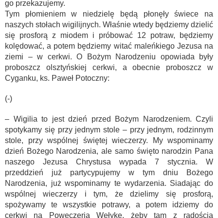
go przekazujemy.
Tym płomieniem w niedzielę będą płonęły świece na
naszych stołach wigilijnych. Właśnie wtedy będziemy dzielić
się prosforą z miodem i próbować 12 potraw, będziemy
kolędować, a potem będziemy witać maleńkiego Jezusa na
ziemi – w cerkwi. O Bożym Narodzeniu opowiada były
proboszcz olsztyńskiej cerkwi, a obecnie proboszcz w
Cyganku, ks. Paweł Potoczny:
(-)
– Wigilia to jest dzień przed Bożym Narodzeniem. Czyli
spotykamy się przy jednym stole – przy jednym, rodzinnym
stole, przy wspólnej świętej wieczerzy. My wspominamy
dzień Bożego Narodzenia, ale samo święto narodzin Pana
naszego Jezusa Chrystusa wypada 7 stycznia. W
przeddzień już partycypujemy w tym dniu Bożego
Narodzenia, już wspominamy te wydarzenia. Siadając do
wspólnej wieczerzy i tym, że dzielimy się prosforą,
spożywamy te wszystkie potrawy, a potem idziemy do
cerkwi na Poweczerja Wełyke, żeby tam z radością