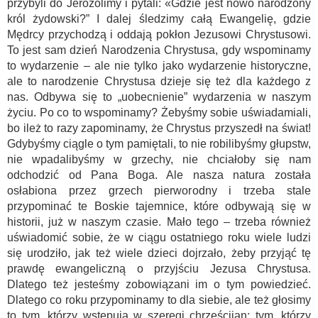
przybyli do Jerozolimy i pytali: «Gdzie jest nowo narodzony
król żydowski?” I dalej śledzimy całą Ewangelię, gdzie
Mędrcy przychodzą i oddają pokłon Jezusowi Chrystusowi.
To jest sam dzień Narodzenia Chrystusa, gdy wspominamy
to wydarzenie – ale nie tylko jako wydarzenie historyczne,
ale to narodzenie Chrystusa dzieje się też dla każdego z
nas. Odbywa się to „uobecnienie” wydarzenia w naszym
życiu. Po co to wspominamy? Żebyśmy sobie uświadamiali,
bo ileż to razy zapominamy, że Chrystus przyszedł na świat!
Gdybyśmy ciągle o tym pamiętali, to nie robilibyśmy głupstw,
nie wpadalibyśmy w grzechy, nie chciałoby się nam
odchodzić od Pana Boga. Ale nasza natura została
osłabiona przez grzech pierworodny i trzeba stale
przypominać te Boskie tajemnice, które odbywają się w
historii, już w naszym czasie. Mało tego – trzeba również
uświadomić sobie, że w ciągu ostatniego roku wiele ludzi
się urodziło, jak też wiele dzieci dojrzało, żeby przyjąć tę
prawdę ewangeliczną o przyjściu Jezusa Chrystusa.
Dlatego też jesteśmy zobowiązani im o tym powiedzieć.
Dlatego co roku przypominamy to dla siebie, ale też głosimy
to tym, którzy wstępują w szeregi chrześcijan; tym, którzy