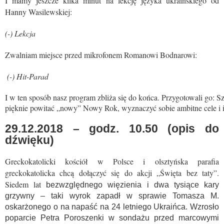
I mamy jeszcze kilka minut na lekcję języka ukraińskiego od
Hanny Wasilewskiej:
(-) Lekcja
Zwalniam miejsce przed mikrofonem Romanowi Bodnarowi:
(-) Hit-Parad
I w ten sposób nasz program zbliża się do końca. Przygotowali go
pięknie powitać „nowy” Nowy Rok, wyznaczyć sobie ambitne cele i i 
29.12.2018 – godz. 10.50 (opis do
dźwięku)
Greckokatolicki kościół w Polsce i olsztyńska parafia
greckokatolicka chcą dołączyć się do akcji „Święta bez taty”.
Siedem lat
bezwzględnego więzienia i dwa tysiące kary
grzywny – taki wyrok zapadł w sprawie Tomasza M.
oskarżonego o na napaść na 24 letniego Ukraińca. Wzrosło
poparcie Petra Poroszenki w sondażu przed marcowymi