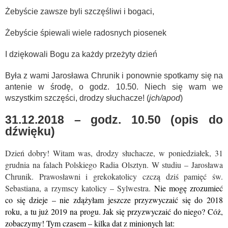
Żebyście zawsze byli szczęśliwi i bogaci,
Żebyście śpiewali wiele radosnych piosenek
I dziękowali Bogu za każdy przeżyty dzień
Była z wami Jarosława Chrunik i ponownie spotkamy się na
antenie w środę, o godz. 10.50. Niech się wam we
wszystkim szczęści, drodzy słuchacze! (
jch/apod
)
31.12.2018 – godz. 10.50 (opis do
dźwięku)
Dzień dobry! Witam was, drodzy słuchacze, w poniedziałek, 31
grudnia na falach Polskiego Radia Olsztyn. W studiu – Jarosława
Chrunik. Prawosławni i grekokatolicy czczą dziś pamięć św.
Sebastiana, a rzymscy katolicy – Sylwestra.
Nie mogę zrozumieć
co się dzieje – nie zdążyłam jeszcze przyzwyczaić się do 2018
roku, a tu już 2019 na progu. Jak się przyzwyczaić do niego? Cóż,
zobaczymy! Tym czasem – kilka dat z minionych lat: